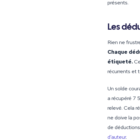
présents.
Les dédu
Rien ne frustr
Chaque dédu
étiqueté.
Cel
récurrents et 
Un solde coura
a récupéré 7 5
relevé. Cela r
ne doive la po
de déductions 
d’auteur
.