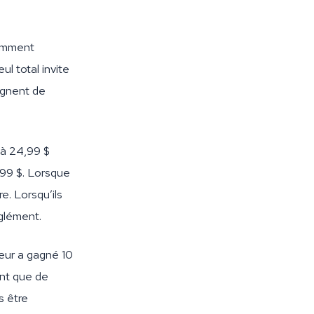
 comment
l total invite
agnent de
 à 24,99 $
99 $. Lorsque
re. Lorsqu’ils
uglément.
eur a gagné 10
nt que de
s être