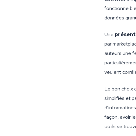
fonctionne bie
données granu
Une
présent
par marketpla
auteurs une fe
particulièreme
veulent corréle
Le bon choix 
simplifiés et 
d’informations
façon, avoir l
où ils se trouv