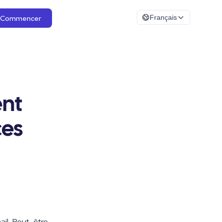
Commencer
Français
ent
ces
.
ail. Peut-être