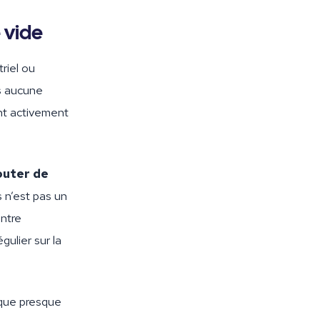
e vide
riel ou
ns aucune
ont activement
outer de
 n’est pas un
ontre
gulier sur la
ue presque