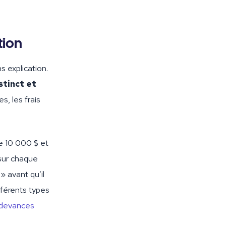
tion
s explication.
stinct et
, les frais
de 10 000 $ et
 sur chaque
 avant qu’il
fférents types
edevances