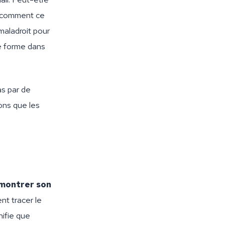
e comment ce
maladroit pour
se forme dans
as par de
ons que les
montrer son
nt tracer le
nifie que