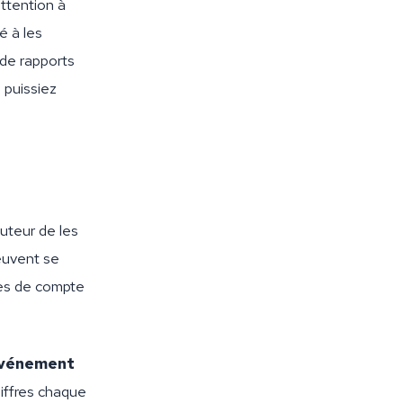
attention à
é à les
 de rapports
 puissiez
auteur de les
peuvent se
des de compte
 événement
hiffres chaque