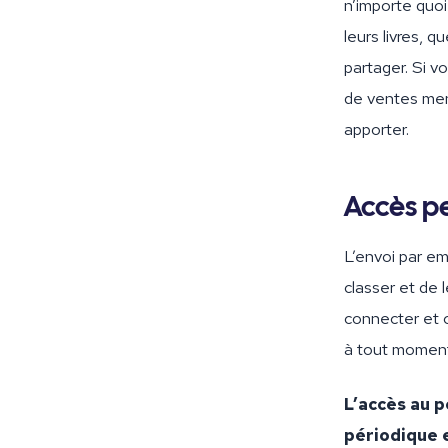
n’importe quoi
leurs livres, 
partager. Si v
de ventes men
apporter.
Accès pe
L’envoi par em
classer et de 
connecter et c
à tout momen
L’accès au 
périodique e