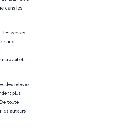
re dans les
 les ventes
nne aux
t
r travail et
ec des relevés
ndent plus
. De toute
r les auteurs