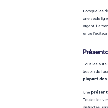
Lorsque les d
une seule lign
argent. La tra
entre l’éditeur 
Présenta
Tous les auteu
besoin de fou
plupart des 
Une
présent
Toutes les ven
distinctes uni