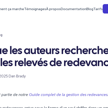
ent ça marche
Témoignages
À propos
Documentation
Blog
Tarifs
og
e les auteurs recherch
les relevés de redevan
 2025
·
Dan Brady
it partie de notre
Guide complet de la gestion des redevances
e redevances arrive sous la forme d’un seul chiffre dans un em