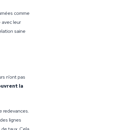
résumées comme
 avec leur
elation saine
rs n’ont pas
uvrent la
de redevances.
des lignes
 de taux. Cela