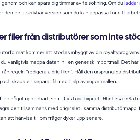
å igenom och kan spara dig timmar av felsökning. Om du
laddar 
er den en utskrivbar version som du kan anpassa för ditt arbet
er filer från distributörer som inte st
ributörformat kommer att stödjas inbyggt av din royaltyprogramv
 du vanligtvis mappa datan in i en generisk importmall. Det här
från regeln “redigera aldrig filen”. Håll den ursprungliga distribut
g och skapa en separat fil med hjälp av importmallen.
ilen något uppenbart, som
Custom-Import-WholesaleSale
lagra den tillsammans med originalet i samma distributörmapp. 
atan att hänvisa till om frågor dyker upp senare.