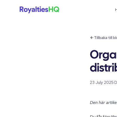
H
Tillbaka till 
Orga
distr
23 July 2025
·
D
Den här artike
Du får försäl