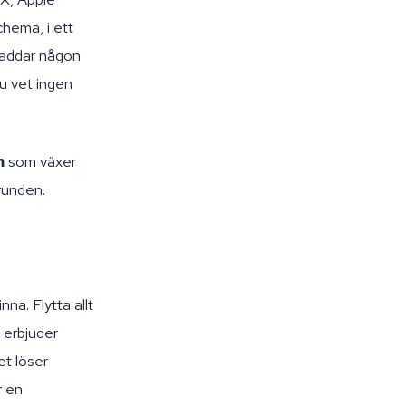
schema, i ett
laddar någon
nu vet ingen
m
som växer
grunden.
nna. Flytta allt
 erbjuder
et löser
r en