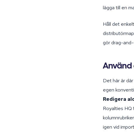
lägga till en m
Håll det enkel
distributörmap
gör drag-and-
Använd o
Det här är där 
egen konventio
Redigera ald
Royalties HQ f
kolumnrubriker,
igen vid import