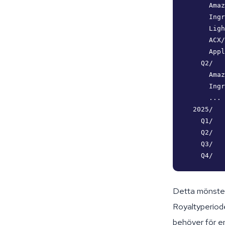
      Amaz
      Ingr
      Ligh
      ACX/

      Appl
    Q2/

      Amaz
      Ingr
      ...

  2025/

    Q1/

    Q2/

    Q3/

Detta mönster 
Royaltyperioder
behöver för en 