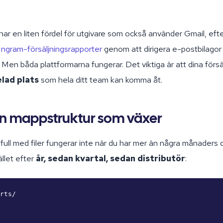
ar en liten fördel för utgivare som också använder Gmail, ef
Ingram-försäljningsrapporter
genom att dirigera e-postbilagor di
Men båda plattformarna fungerar. Det viktiga är att dina försäl
elad plats
som hela ditt team kan komma åt.
n mappstruktur som växer
full med filer fungerar inte när du har mer än några månaders 
ället efter
år, sedan kvartal, sedan distributör
:
rts/
