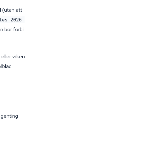
l (utan att
les-2026-
n bör förbli
ller vilken
ylblad
ingenting