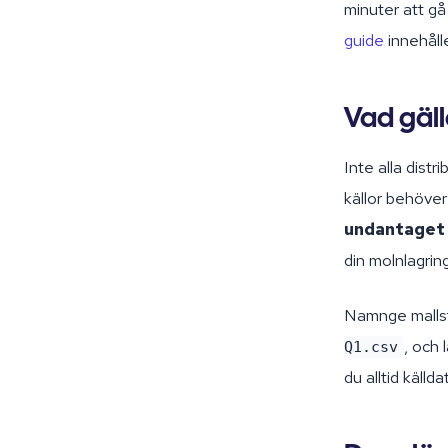
minuter att g
guide
innehåll
Vad gäll
Inte alla dist
källor behöver
undantaget
din molnlagrin
Namnge mallsf
, och 
Q1.csv
du alltid källd