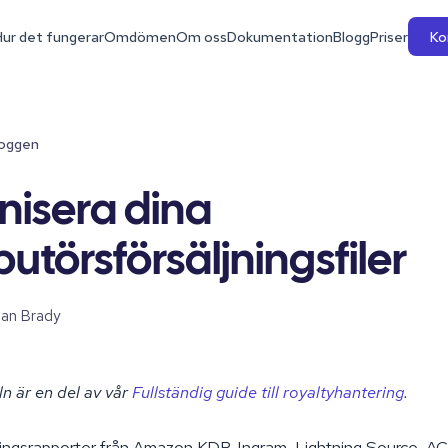
ur det fungerar
Omdömen
Om oss
Dokumentation
Blogg
Priser
Ko
bloggen
nisera dina
ibutörsförsäljningsfiler
an Brady
ln är en del av vår
Fullständig guide till royaltyhantering
.
jningsrapporter från Amazon KDP, Ingram, Lightning Source, A