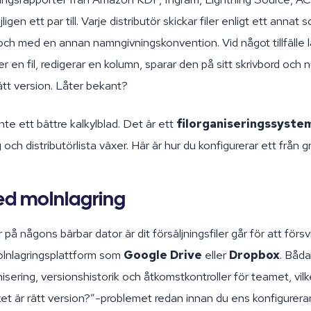
gen ett par till. Varje distributör skickar filer enligt ett annat 
och med en annan namngivningskonvention. Vid något tillfälle 
er en fil, redigerar en kolumn, sparar den på sitt skrivbord och 
rätt version. Låter bekant?
nte ett bättre kalkylblad. Det är ett
filorganiseringssyste
 och distributörlista växer. Här är hur du konfigurerar ett från 
ed molnlagring
å någons bärbar dator är dit försäljningsfiler går för att försvi
molnlagringsplattform som
Google Drive
eller
Dropbox
. Båda
nisering, versionshistorik och åtkomstkontroller för teamet, vilk
lket är rätt version?”-problemet redan innan du ens konfigurera