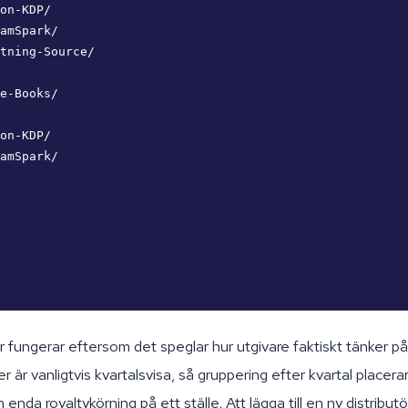
on-KDP/

amSpark/

tning-Source/

e-Books/

on-KDP/

amSpark/

fungerar eftersom det speglar hur utgivare faktiskt tänker på
 är vanligtvis kvartalsvisa, så gruppering efter kvartal placerar 
enda royaltykörning på ett ställe. Att lägga till en ny distribut