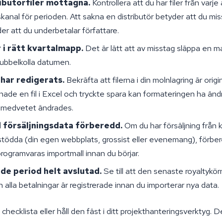
ributörfiler mottagna.
Kontrollera att du har filer från varje 
skanal för perioden. Att sakna en distributör betyder att du miss
der att du underbetalar författare.
r i rätt kvartalmapp.
Det är lätt att av misstag släppa en ma
bbelkolla datumen.
r har redigerats.
Bekräfta att filerna i din molnlagring är orig
ade en fil i Excel och tryckte spara kan formateringen ha än
 medvetet ändrades.
 försäljningsdata förberedd.
Om du har försäljning från k
 stödda (din egen webbplats, grossist eller evenemang), förb
programvaras importmall innan du börjar.
de period helt avslutad.
Se till att den senaste royaltykör
h alla betalningar är registrerade innan du importerar nya data.
checklista eller håll den fäst i ditt projekthanteringsverktyg. D