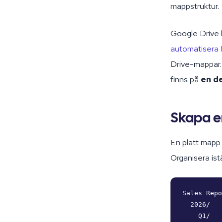
mappstruktur.
Google Drive h
automatisera 
Drive-mappar. 
finns på
en d
Skapa e
En platt mapp 
Organisera ist
Sales Repo
  2026/

    Q1/
