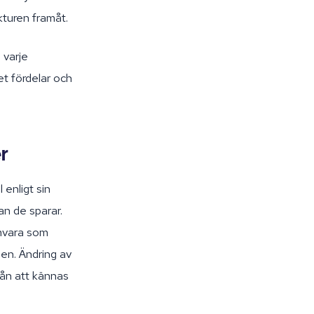
ukturen framåt.
 varje
et fördelar och
er
 enligt sin
an de sparar.
mvara som
den. Ändring av
från att kännas