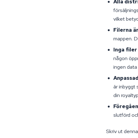
Alla dist
försäljning
vilket bety
Filerna ä
mappen. Du
Inga file
någon öppn
ingen data
Anpassad
är inbyggt
din royalty
Föregåen
slutförd oc
Skriv ut denna 