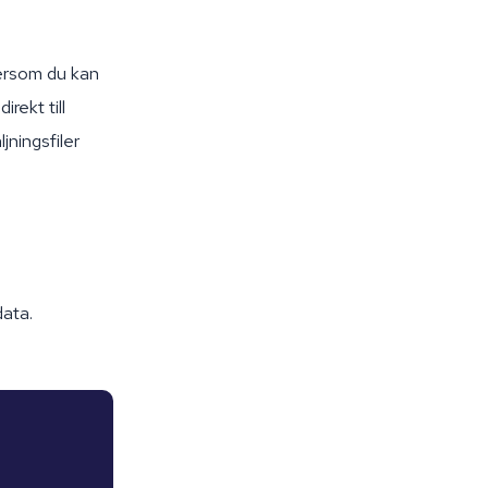
tersom du kan
rekt till
jningsfiler
data.