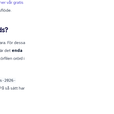
ner vår gratis
sflöde.
öds?
ara. För dessa
 är det
enda
örfilen orörd i
s-2026-
På så sätt har