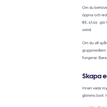
Om du behöver 
öppna och red
gör f
03.xlsx
orörd.
Om du vill spå
gruppmedlem so
fungerar. Bara 
Skapa en
Innan varje roy
glömms bort. 