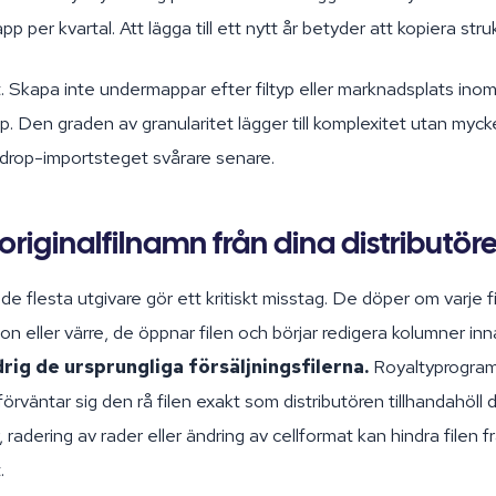
app per kvartal. Att lägga till ett nytt år betyder att kopiera str
t. Skapa inte undermappar efter filtyp eller marknadsplats inom
p. Den graden av granularitet lägger till komplexitet utan myck
drop-importsteget svårare senare.
riginalfilnamn från dina distributör
de flesta utgivare gör ett kritiskt misstag. De döper om varje fil
n eller värre, de öppnar filen och börjar redigera kolumner inn
rig de ursprungliga försäljningsfilerna.
Royaltyprogra
örväntar sig den rå filen exakt som distributören tillhandahöll 
 radering av rader eller ändring av cellformat kan hindra filen 
.