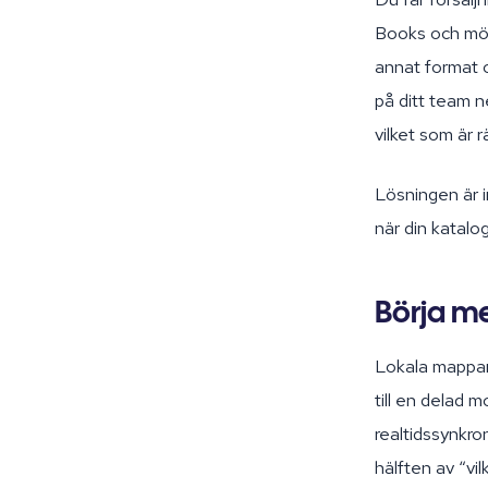
Books och möjli
annat format 
på ditt team n
vilket som är 
Lösningen är i
när din katalog
Börja m
Lokala mappar p
till en delad 
realtidssynkro
hälften av “vi