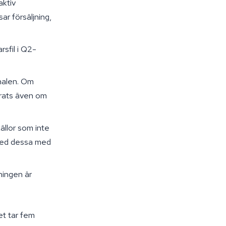
aktiv
ar försäljning,
rsfil i Q2-
inalen. Om
drats även om
ällor som inte
ered dessa med
ningen är
et tar fem