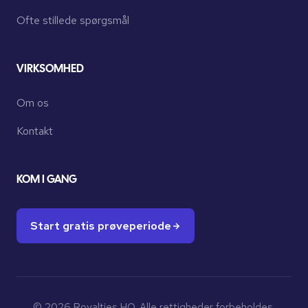
Ofte stillede spørgsmål
VIRKSOMHED
Om os
Kontakt
KOM I GANG
Start gratis prøveperiode
© 2026 Royalties HQ. Alle rettigheder forbeholdes.