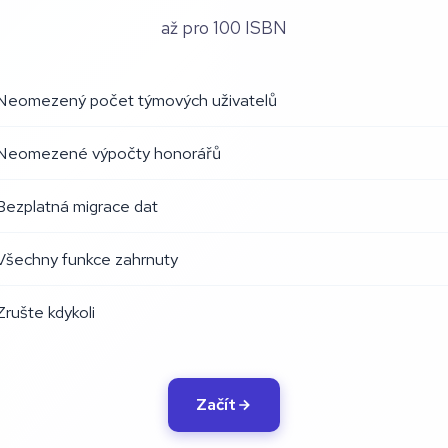
až pro 100 ISBN
Neomezený počet týmových uživatelů
Neomezené výpočty honorářů
Bezplatná migrace dat
Všechny funkce zahrnuty
Zrušte kdykoli
Začít