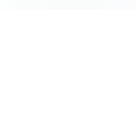
Software pro knižní honoráře vytvořený
nakladateli, kteří rozumí složitosti správy
autorských práv.
© 2026 Royalties HQ. Všechna práva vyhrazena.