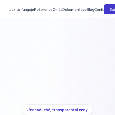
Jak to funguje
Reference
O nás
Dokumentace
Blog
Ceník
Zač
Jednoduché, transparentní ceny