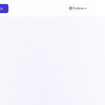
ít
Čeština