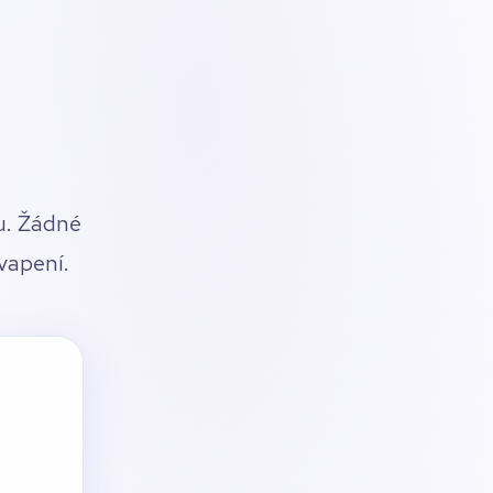
u. Žádné
vapení.