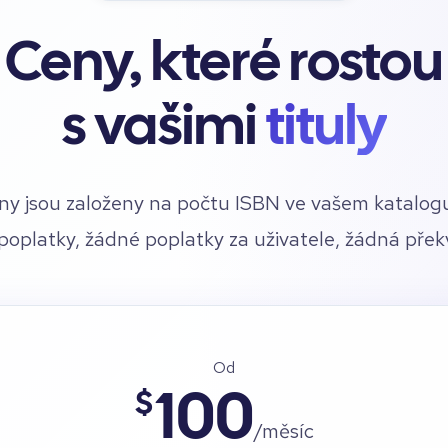
Ceny, které rostou
s vašimi
tituly
ny jsou založeny na počtu ISBN ve vašem katalog
 poplatky, žádné poplatky za uživatele, žádná přek
Od
$
100
/měsíc