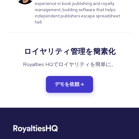
experience in book publishing and royalty
management, building software that helps
independent publishers escape spreadsheet
hell.
ロイヤリティ管理を簡素化
Royalties HQでロイヤリティを簡単に。
デモを依頼