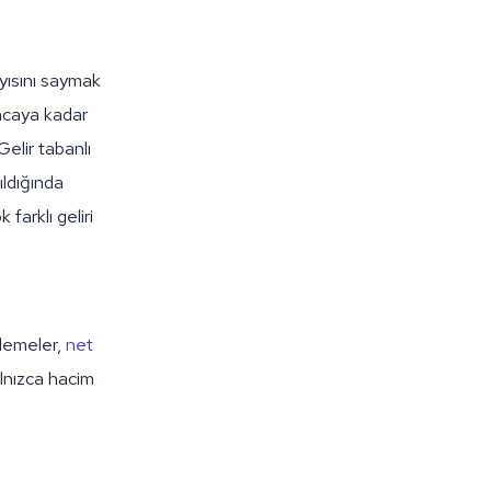
ayısını saymak
lıncaya kadar
elir tabanlı
ıldığında
farklı geliri
ademeler,
net
lnızca hacim