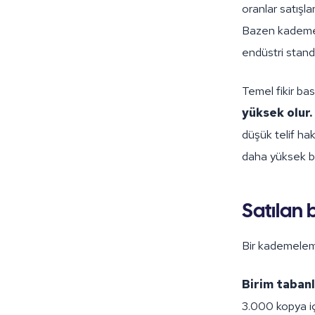
oranlar satışla
Bazen kademele
endüstri standa
Temel fikir basi
yüksek olur.
düşük telif hak
daha yüksek bi
Satılan b
Bir kademeleme
Birim taban
3.000 kopya iç