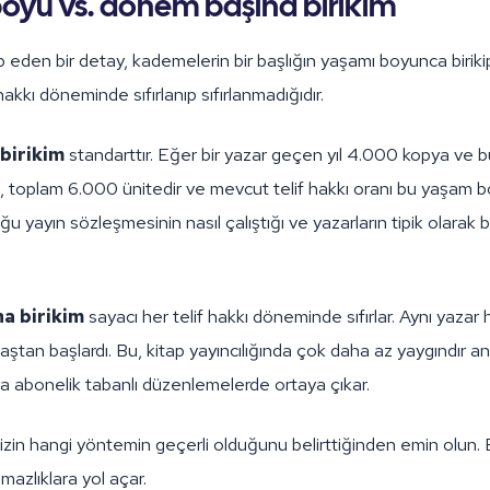
oyu vs. dönem başına birikim
ıp eden bir detay, kademelerin bir başlığın yaşamı boyunca birikip
hakkı döneminde sıfırlanıp sıfırlanmadığıdır.
birikim
standarttır. Eğer bir yazar geçen yıl 4.000 kopya ve b
, toplam 6.000 ünitedir ve mevcut telif hakkı oranı bu yaşam b
oğu yayın sözleşmesinin nasıl çalıştığı ve yazarların tipik olarak b
a birikim
sayacı her telif hakkı döneminde sıfırlar. Aynı yaza
aştan başlardı. Bu, kitap yayıncılığında çok daha az yaygındır a
a abonelik tabanlı düzenlemelerde ortaya çıkar.
izin hangi yöntemin geçerli olduğunu belirttiğinden emin olun.
şmazlıklara yol açar.