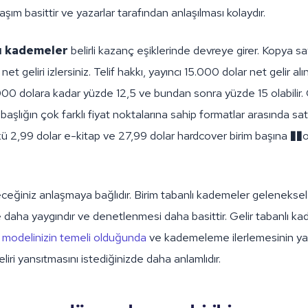
klaşım basittir ve yazarlar tarafından anlaşılması kolaydır.
lı kademeler
belirli kazanç eşiklerinde devreye girer. Kopya s
net geliri izlersiniz. Telif hakkı, yayıncı 15.000 dolar net gelir a
00 dolara kadar yüzde 12,5 ve bundan sonra yüzde 15 olabilir. G
başlığın çok farklı fiyat noktalarına sahip formatlar arasında sat
kü 2,99 dolar e-kitap ve 27,99 dolar hardcover birim başına ��ok 
ceğiniz anlaşmaya bağlıdır. Birim tabanlı kademeler geleneksel
daha yaygındır ve denetlenmesi daha basittir. Gelir tabanlı k
kı modelinizin temeli olduğunda
ve kademeleme ilerlemesinin ya
liri yansıtmasını istediğinizde daha anlamlıdır.