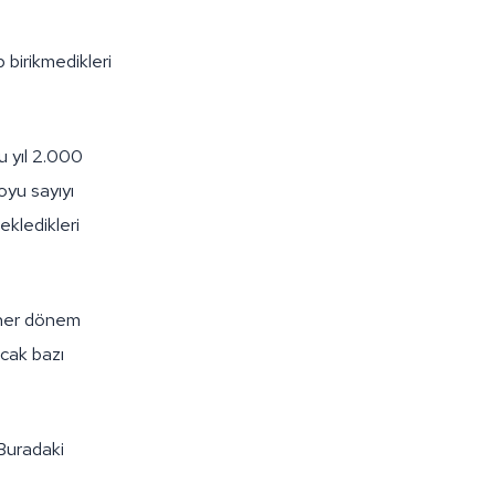
 birikmedikleri
u yıl 2.000
oyu sayıyı
ekledikleri
r her dönem
ncak bazı
 Buradaki