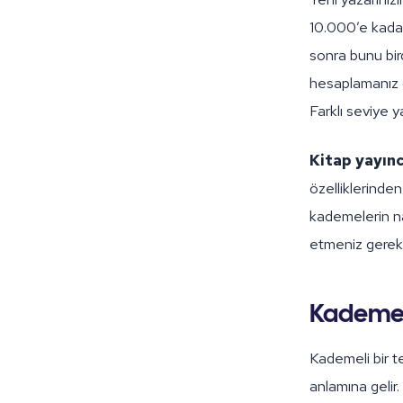
10.000’e kadar
sonra bunu bir
hesaplamanız ge
Farklı seviye ya
Kitap yayınc
özelliklerinden
kademelerin nas
etmeniz gerekti
Kademeli
Kademeli bir te
anlamına gelir.