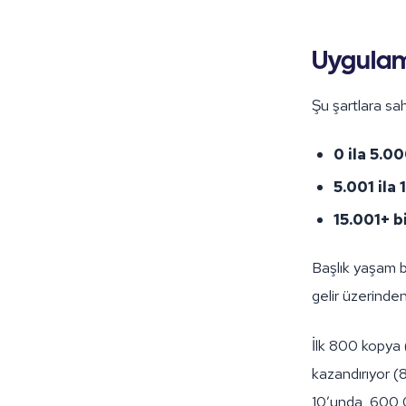
Uygulam
Şu şartlara sa
0 ila 5.00
5.001 ila 
15.001+ b
Başlık yaşam b
gelir üzerinde
İlk 800 kopya
kazandırıyor (
10’unda, 600,0