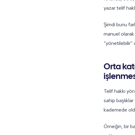
yazar telif hakl
Şimdi bunu fark
manuel olarak y
“yönetilebilir”
Orta kata
işlenme
Telif hakkı yö
sahip başlıkla
kademede olduğ
Örneğin, bir 