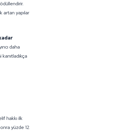
ödüllendirir.
k artan yapılar
 kadar
yıncı daha
i kanıtladıkça
if hakkı ilk
sonra yüzde 12