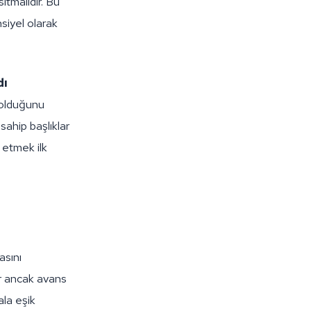
ıtmalıdır. Bu
siyel olarak
dı
 olduğunu
sahip başlıklar
l etmek ilk
asını
ır ancak avans
ala eşik