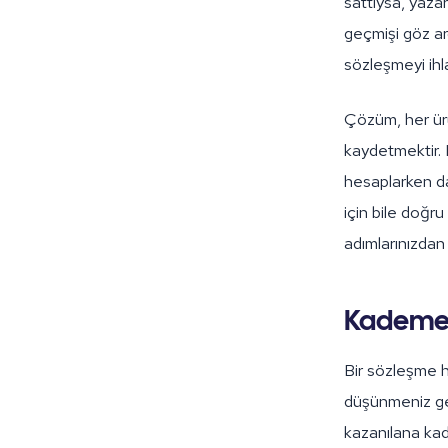
sattıysa, yazar
geçmişi göz ar
sözleşmeyi ihl
Çözüm, her ür
kaydetmektir.
hesaplarken dah
için bile doğru 
adımlarınızdan b
Kademele
Bir sözleşme
düşünmeniz ger
kazanılana kad