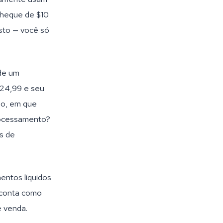
 cheque de $10
usto — você só
 de um
 $24,99 e seu
ão, em que
rocessamento?
s de
entos líquidos
 conta como
e venda.