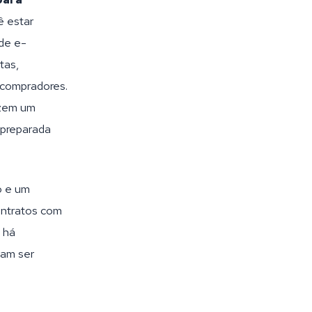
 estar
de e-
tas,
 compradores.
uzem um
 preparada
o e um
ontratos com
 há
sam ser