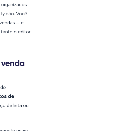
 organizados
ify não. Você
e vendas — e
tanto o editor
e venda
ndo
tos de
ço de lista ou
icamente usam