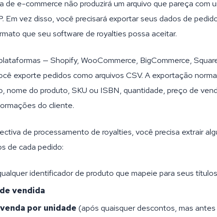
a de e-commerce não produzirá um arquivo que pareça com um
. Em vez disso, você precisará exportar seus dados de pedi
rmato que seu software de royalties possa aceitar.
s plataformas — Shopify, WooCommerce, BigCommerce, Squar
ocê exporte pedidos como arquivos CSV. A exportação normal
o, nome do produto, SKU ou ISBN, quantidade, preço de ven
formações do cliente.
ctiva de processamento de royalties, você precisa extrair al
s de cada pedido:
ualquer identificador de produto que mapeie para seus títulos
de vendida
 venda por unidade
(após quaisquer descontos, mas antes 