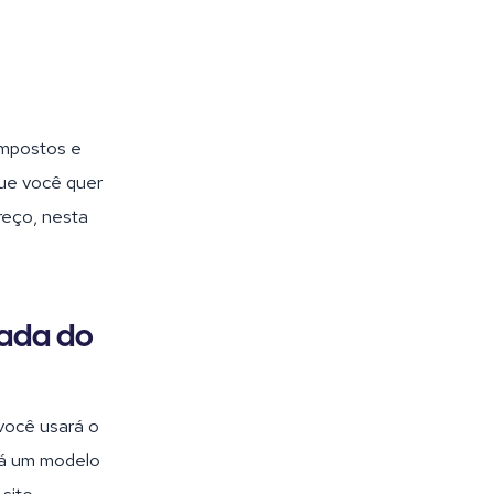
impostos e
que você quer
preço, nesta
zada do
você usará o
dá um modelo