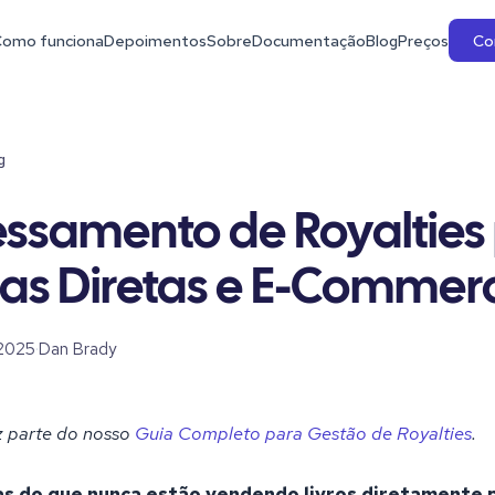
omo funciona
Depoimentos
Sobre
Documentação
Blog
Preços
Co
g
essamento de Royalties
as Diretas e E-Commer
2025
·
Dan Brady
az parte do nosso
Guia Completo para Gestão de Royalties
.
as do que nunca estão vendendo livros diretamente 