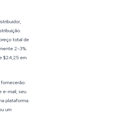
tribuidor,
tribuição.
preço total de
amente 2–3%.
te $24,25 em
a fornecerão:
 e-mail, seu
ma plataforma
 ou um