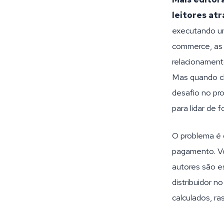
leitores atr
executando um
commerce, as 
relacionament
Mas quando ch
desafio no pr
para lidar de f
O problema é 
pagamento. Vo
autores são e
distribuidor n
calculados, ra