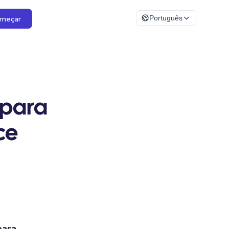
meçar
Português
 para
ce
para