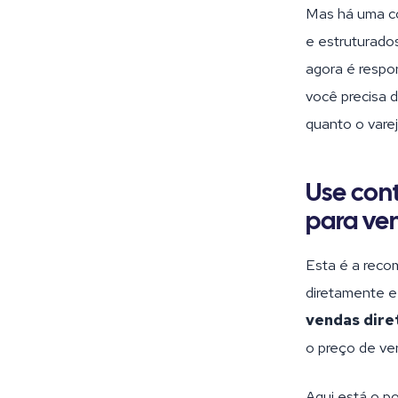
Mas há uma co
e estruturados
agora é respon
você precisa 
quanto o varej
Use cont
para ve
Esta é a reco
diretamente e
vendas dire
o preço de ven
Aqui está o po