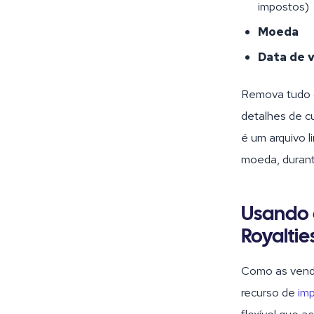
impostos)
Moeda
Data de 
Remova tudo o
detalhes de c
é um arquivo l
moeda, durant
Usando 
Royalti
Como as venda
recurso de
im