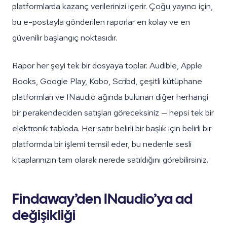
platformlarda kazanç verilerinizi içerir. Çoğu yayıncı için,
bu e-postayla gönderilen raporlar en kolay ve en
güvenilir başlangıç noktasıdır.
Rapor her şeyi tek bir dosyaya toplar. Audible, Apple
Books, Google Play, Kobo, Scribd, çeşitli kütüphane
platformları ve INaudio ağında bulunan diğer herhangi
bir perakendeciden satışları göreceksiniz — hepsi tek bir
elektronik tabloda. Her satır belirli bir başlık için belirli bir
platformda bir işlemi temsil eder, bu nedenle sesli
kitaplarınızın tam olarak nerede satıldığını görebilirsiniz.
Findaway’den INaudio’ya ad
değişikliği