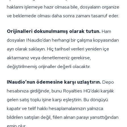
haklarını işlemeye hazır olmasa bile, dosyaların organize
ve beklemede olması daha sonra zamanı tasarruf eder.
Orijinalleri dokunulmamış olarak tutun.
Ham
dosyaları INaudio’dan herhangi bir çalışma kopyasından
ayrı olarak saklayın. Hiç tarihsel verileri yeniden içe
aktarmanız veya denetlemeniz gerekirse,
değiştirilmemiş orijinaller değerli olacaktır.
INaudio’nun ödemesine karşı uzlaştırın.
Depo
hesabınıza girdiğinde, bunu Royalties HQ’daki karşılık
gelen satış toplu işine karşı eşleştirin. Bu döngüyü
kapatır ve telif hakkı hesaplamalarınızın yalnızca
bildirilen satışları değil, fiilen alınan parayı yansıttığından
emin olur.