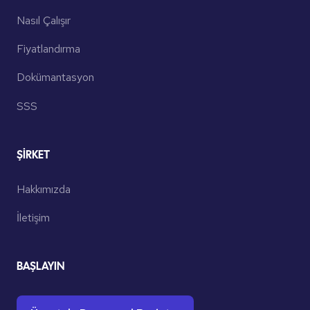
Nasıl Çalışır
Fiyatlandırma
Dokümantasyon
SSS
ŞIRKET
Hakkımızda
İletişim
BAŞLAYIN