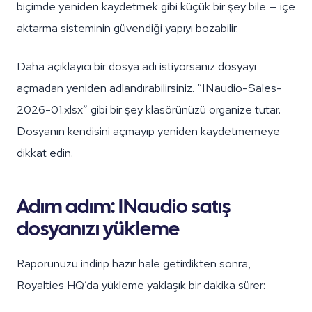
biçimde yeniden kaydetmek gibi küçük bir şey bile — içe
aktarma sisteminin güvendiği yapıyı bozabilir.
Daha açıklayıcı bir dosya adı istiyorsanız dosyayı
açmadan yeniden adlandırabilirsiniz. “INaudio-Sales-
2026-01.xlsx” gibi bir şey klasörünüzü organize tutar.
Dosyanın kendisini açmayıp yeniden kaydetmemeye
dikkat edin.
Adım adım: INaudio satış
dosyanızı yükleme
Raporunuzu indirip hazır hale getirdikten sonra,
Royalties HQ’da yükleme yaklaşık bir dakika sürer: