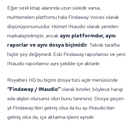
Eğer sesli kitap alanında uzun süredir varsa,
muhtemelen platformu hala Findaway Voices olarak
düşünüyorsunuzdur. Hizmet INaudio olarak yeniden
markalaştırılmıştır, ancak
aynı platformdur, aynı
raporlar ve aynı dosya biçimidir
. Teknik tarafta
hiçbir şey değişmedi. Eski Findaway raporlarınız ve yeni
INaudio raporlarınız aynı şekilde içe aktarılır.
Royalties HQ bu biçimi dosya türü açılır menüsünde
“Findaway / INaudio”
olarak listeler, böylece hangi
ada alışkın olursanız olun bunu tanırsınız. Dosya geçen
yıl Findaway’den gelmiş olsa da bu ay INaudio’dan
gelmiş olsa da, içe aktarma işlemi aynıdır.