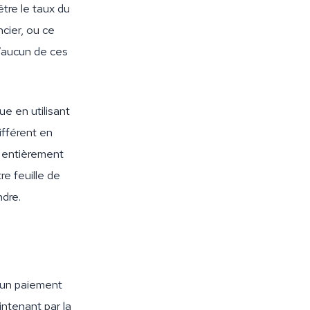
tre le taux du
ncier, ou ce
’aucun de ces
e en utilisant
ifférent en
e entièrement
re feuille de
ndre.
r un paiement
ntenant par la