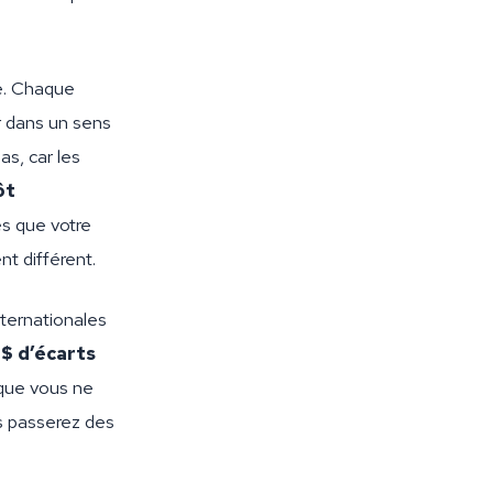
e. Chaque
r dans un sens
as, car les
ôt
ès que votre
t différent.
ternationales
 $ d’écarts
 que vous ne
s passerez des