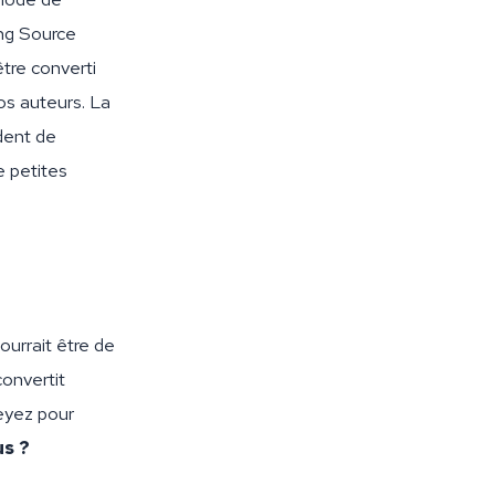
ng Source
tre converti
os auteurs. La
rdent de
e petites
urrait être de
convertit
seyez pour
us ?