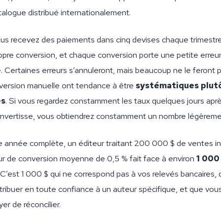
atalogue distribué internationalement.
us recevez des paiements dans cinq devises chaque trimestr
opre conversion, et chaque conversion porte une petite erreu
e. Certaines erreurs s’annuleront, mais beaucoup ne le feront p
onversion manuelle ont tendance à être
systématiques plut
es
. Si vous regardez constamment les taux quelques jours apr
convertisse, vous obtiendrez constamment un nombre légèremen
e année complète, un éditeur traitant 200 000 $ de ventes in
ur de conversion moyenne de 0,5 % fait face à environ
1 000
. C’est 1 000 $ qui ne correspond pas à vos relevés bancaires,
tribuer en toute confiance à un auteur spécifique, et que vou
er de réconcilier.