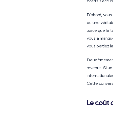
écarts s’accum
D’abord, vous 
ou une vérita
parce que le t
vous a manqué
vous perdez la
Deuxièmement,
revenus. Si un
internationale
Cette conversa
Le coût