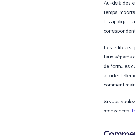
Au-delà des er
temps importa
les appliquer 
correspondent
Les éditeurs 
taux séparés o
de formules qu
accidentellem
comment maint
Si vous voule
redevances,
t
Comment