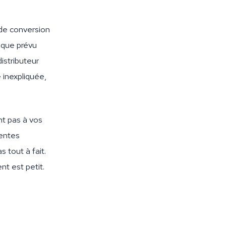
 de conversion
 que prévu
istributeur
inexpliquée,
t pas à vos
ventes
s tout à fait.
nt est petit.