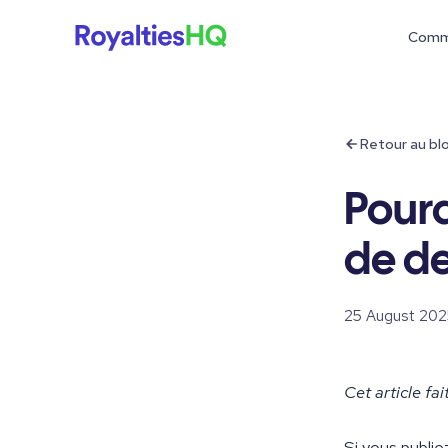
Comm
Retour au bl
Pourq
de de
25 August 202
Cet article fa
Si vous publie