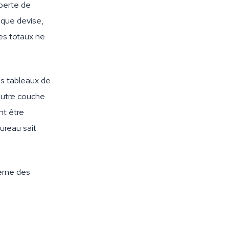
 perte de
aque devise,
es totaux ne
s tableaux de
autre couche
nt être
ureau sait
erne des