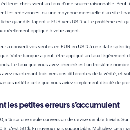
 éditeurs choisissent un taux d’une source raisonnable. Peut-ê
aitent les redevances, ou une moyenne mensuelle d’un site fina
fiche quand ils tapent « EUR vers USD ». Le problème est qu
taux réellement appliqué à votre argent.
teur a converti vos ventes en EUR en USD à une date spécifiqu
ique. Votre banque a peut-être appliqué un taux légèrement d
fonds. Le taux que vous avez cherché est un troisième nombr
s avez maintenant trois versions différentes de la vérité, et vot
vances reflète celle que vous aviez simplement décidé de pre
 les petites erreurs s’accumulent
0,5 % sur une seule conversion de devise semble triviale. Su
$, c’est 50 $. Ennuyeux mais supportable. Multipliez cela mai