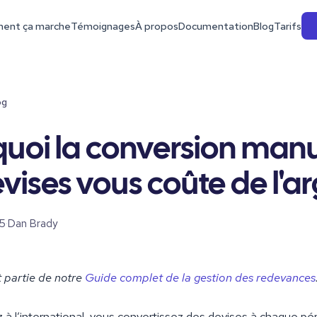
ent ça marche
Témoignages
À propos
Documentation
Blog
Tarifs
og
uoi la conversion manu
vises vous coûte de l'a
5
·
Dan Brady
it partie de notre
Guide complet de la gestion des redevances
z à l’international, vous convertissez des devises à chaque pé