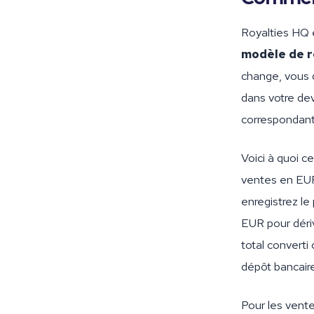
Royalties HQ 
modèle de ré
change, vous 
dans votre dev
correspondan
Voici à quoi c
ventes en EUR
enregistrez le
EUR pour dériv
total converti
dépôt bancaire
Pour les vente