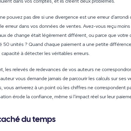
ulent dans vos comptes, et ils créent deux problèmes.
ne pouvez pas dire si une divergence est une erreur d’arrondi
ble erreur dans vos données de ventes. Avez-vous reçu moins
aux de change était légèrement différent, ou parce que votre d
 50 unités ? Quand chaque paiement a une petite différence 
 capacité à détecter les véritables erreurs.
 les relevés de redevances de vos auteurs ne correspondron
 auteur vous demande jamais de parcourir les calculs sur ses 
s, vous arriverez à un point où les chiffres ne correspondent pa
tion érode la confiance, même si l’impact réel sur leur paieme
 caché du temps