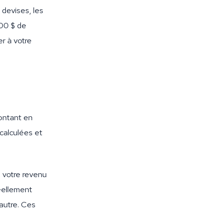
 devises, les
000 $ de
r à votre
ontant en
calculées et
 votre revenu
éellement
 autre. Ces