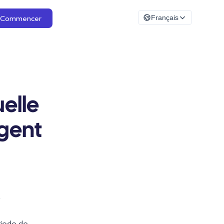
Commencer
Français
elle
rgent
.
riode de