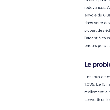
redevances. A
envoie du GBP
dans votre dev
plupart des éd
l’argent à cau
erreurs persis
Le probl
Les taux de c
1,085. Le 15 m
réellement le 
convertir un l