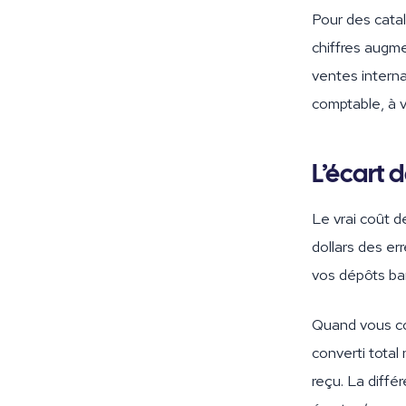
Pour des catal
chiffres augm
ventes intern
comptable, à 
L’écart 
Le vrai coût 
dollars des err
vos dépôts ban
Quand vous co
converti tota
reçu. La diffé