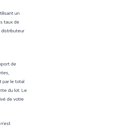
ilisant un
es taux de
distributeur
pport de
ntes,
 par le total
nte du lot. Le
ivé de votre
 n’est