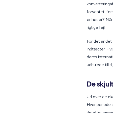
konverteringaf
forventet, ford
enheder? Når hv
rigtige fejl.
For det andet 
indtægter. Hv
deres internat
udhulede tilli
De skju
Ud over de øko
Hver periode s
derefter prøve