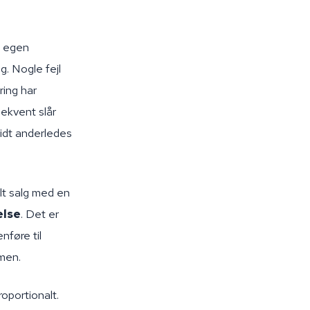
n egen
g. Nogle fejl
ring har
sekvent slår
lidt anderledes
lt salg med en
else
. Det er
nføre til
mmen.
roportionalt.