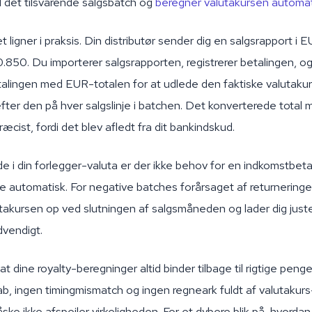
il det tilsvarende salgsbatch og
beregner valutakursen automat
t ligner i praksis. Din distributør sender dig en salgsrapport i 
0.850. Du importerer salgsrapporten, registrerer betalingen, og 
alingen med EUR-totalen for at udlede den faktiske valutakur
ter den på hver salgslinje i batchen. Det konverterede total m
æcist, fordi det blev afledt fra dit bankindskud.
ede i din forlegger-valuta er der ikke behov for en indkomstbet
e automatisk. For negative batches forårsaget af returneringer
takursen op ved slutningen af salgsmåneden og lader dig just
dvendigt.
at dine royalty-beregninger altid binder tilbage til rigtige peng
, ingen timingmismatch og ingen regneark fuldt af valutakurs
ske ikke afspejler virkeligheden. For et dybere blik på, hvorda