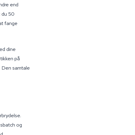
indre end
rt du 50
 at fange
med dine
tikken på
p. Den samtale
rbrydelse.
gsbatch og
d.