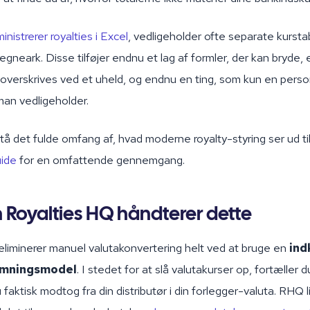
inistrerer royalties i Excel
, vedligeholder ofte separate kurstab
egneark. Disse tilføjer endnu et lag af formler, der kan bryde,
n overskrives ved et uheld, og endnu en ting, som kun en pers
man vedligeholder.
rstå det fulde omfang af, hvad moderne royalty-styring ser ud ti
uide
for en omfattende gennemgang.
 Royalties HQ håndterer dette
eliminerer manuel valutakonvertering helt ved at bruge en
ind
emningsmodel
. I stedet for at slå valutakurser op, fortæller 
faktisk modtog fra din distributør i din forlegger-valuta. RHQ l