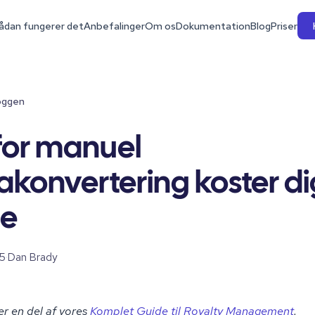
ådan fungerer det
Anbefalinger
Om os
Dokumentation
Blog
Priser
loggen
for manuel
akonvertering koster di
e
5
·
Dan Brady
er en del af vores
Komplet Guide til Royalty Management
.