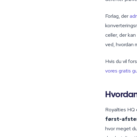
Forlag, der
adm
konverteringsr
celler, der ka
ved, hvordan 
Hvis du vil fo
vores gratis g
Hvordan
Royalties HQ 
først-afst
hvor meget du 