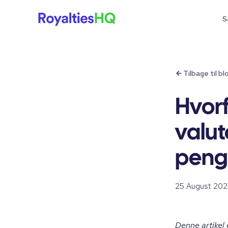
S
Tilbage til b
Hvor
valut
peng
25 August 202
Denne artikel 