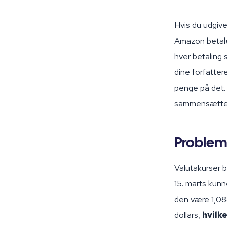
Hvis du udgive
Amazon betaler
hver betaling 
dine forfatter
penge på det. 
sammensætter 
Problem
Valutakurser 
15. marts kunn
den være 1,088
dollars,
hvilk