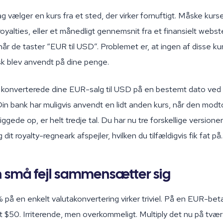
ag vælger en kurs fra et sted, der virker fornuftigt. Måske kur
oyalties, eller et månedligt gennemsnit fra et finansielt webst
når de taster “EUR til USD”. Problemet er, at ingen af disse ku
isk blev anvendt på dine penge.
ør konverterede dine EUR-salg til USD på en bestemt dato ved 
 Din bank har muligvis anvendt en lidt anden kurs, når den modt
ggede op, er helt tredje tal. Du har nu tre forskellige versioner
it royalty-regneark afspejler, hvilken du tilfældigvis fik fat på.
 små fejl sammensætter sig
% på en enkelt valutakonvertering virker triviel. På en EUR-bet
 $50. Irriterende, men overkommeligt. Multiply det nu på tvær