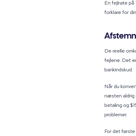
En fejlrate på
forklare for di
Afstemn
De reelle omko
fejlene. Det e
bankindskud.
Når du konvert
næsten aldrig
betaling og $1
problemer.
For det først