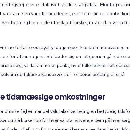
rundingsfejl eller en faktisk fejl i dine salgsdata. Modtog du m
i valutakursen var lidt anderledes, eller fordi din distributør ko
er betaling har en lille uforklaret forskel, mister du evnen til
vil dine forfatteres royalty-opgørelser ikke stemme overens 
is en forfatter nogensinde beder dig om at gennemgå matema
ionale salg, vil du ramme et punkt, hvor tallene ikke helt går o
d, selvom de faktiske konsekvenser for deres betaling er små.
lte tidsmæssige omkostninger
nomiske fejl er manuel valutakonvertering en betydelig tidsfo
kal du slå kurser op for hver valuta, anvende dem på hver sal
 at finde ud af, hvorfor totalerne ikke matcher dine bankindsku