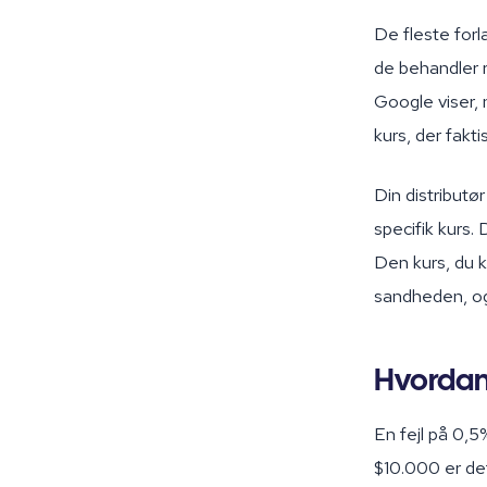
De fleste forl
de behandler r
Google viser, 
kurs, der fakt
Din distribut
specifik kurs.
Den kurs, du ki
sandheden, og d
Hvordan
En fejl på 0,5
$10.000 er det