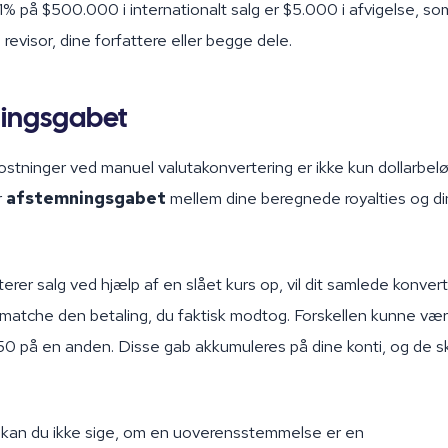
 1% på $500.000 i internationalt salg er $5.000 i afvigelse, so
n revisor, dine forfattere eller begge dele.
ingsgabet
stninger ved manuel valutakonvertering er ikke kun dollarbelø
r
afstemningsgabet
mellem dine beregnede royalties og di
erer salg ved hjælp af en slået kurs op, vil dit samlede konve
 matche den betaling, du faktisk modtog. Forskellen kunne væ
50 på en anden. Disse gab akkumuleres på dine konti, og de s
e kan du ikke sige, om en uoverensstemmelse er en