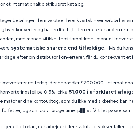
or et internationalt distribueret katalog.
tager betalinger i fem valutaer hver kvartal. Hver valuta har si
g hver konvertering har en lille fejl i den ene eller anden retnin
anden, men mange vil ikke, fordi forholdene i manuel konverte
 være
systematiske snarere end tilfældige
. Hvis du kon
ar dage efter din distributør konverterer, får du konsekvent et 
r konverterer en forlag, der behandler $200.000 i internationa
konverteringsfejl på 0,5%, cirka
$1.000 i uforklaret afvig
ke matcher dine kontoudtog, som du ikke med sikkerhed kan he
 forfatter, og som du vil bruge timer p�� at få til at passe sa
loger eller forlag, der arbejder i flere valutaer, vokser tallene p