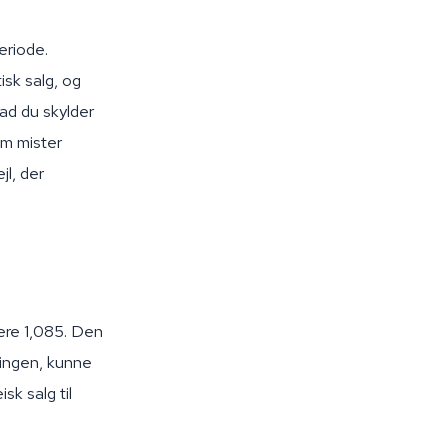
eriode.
isk salg, og
vad du skylder
em mister
l, der
ære 1,085. Den
lingen, kunne
k salg til