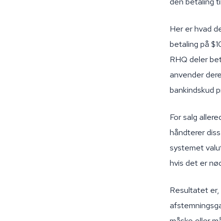
den betaling t
Her er hvad de
betaling på $1
RHQ deler bet
anvender deref
bankindskud pr
For salg aller
håndterer diss
systemet valu
hvis det er nø
Resultatet er, 
afstemningsgab
måske eller må