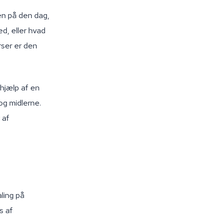
sen på den dag,
ed, eller hvad
rser er den
hjælp af en
og midlerne.
 af
aling på
s af