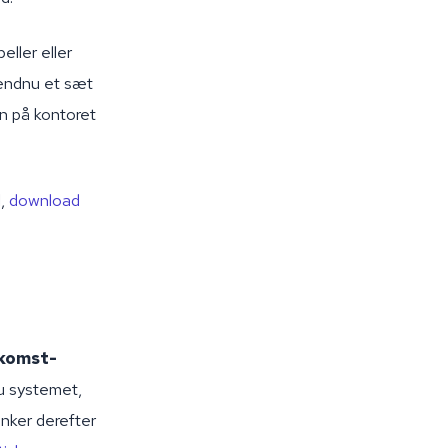
eller eller
 endnu et sæt
on på kontoret
l,
download
komst-
du systemet,
inker derefter