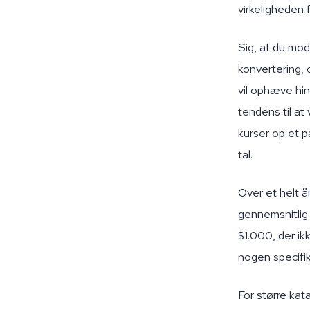
virkeligheden f
Sig, at du mod
konvertering, o
vil ophæve hin
tendens til at
kurser op et p
tal.
Over et helt å
gennemsnitlig 
$1.000, der ik
nogen specifik
For større kata