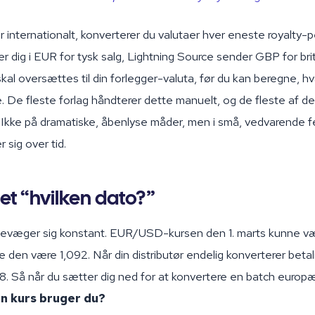
r internationalt, konverterer du valutaer hver eneste royalty-p
 dig i EUR for tysk salg, Lightning Source sender GBP for brit
skal oversættes til din forlegger-valuta, før du kan beregne, h
e. De fleste forlag håndterer dette manuelt, og de fleste af d
Ikke på dramatiske, åbenlyse måder, men i små, vedvarende fej
sig over tid.
et “hvilken dato?”
bevæger sig konstant. EUR/USD-kursen den 1. marts kunne v
e den være 1,092. Når din distributør endelig konverterer beta
. Så når du sætter dig ned for at konvertere en batch europæis
en kurs bruger du?