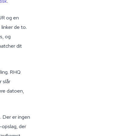
isk
.
EUR og en
linker de to.
s, og
atcher dit
aling. RHQ
 slår
ere datoen,
e. Der er ingen
-opslag, der
n indkomst-