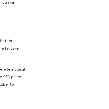
m du skal
bet for
ne faktiske
rterede indtægt
re $30 på en
kaber to