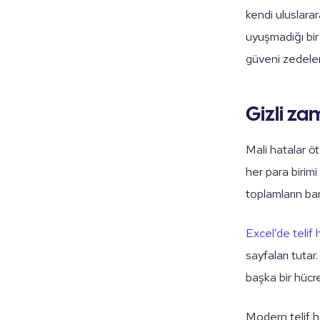
kendi uluslarar
uyuşmadığı bi
güveni zedeler
Gizli za
Mali hatalar 
her para birimi
toplamların ba
Excel’de telif 
sayfaları tutar
başka bir hücre
Modern telif h