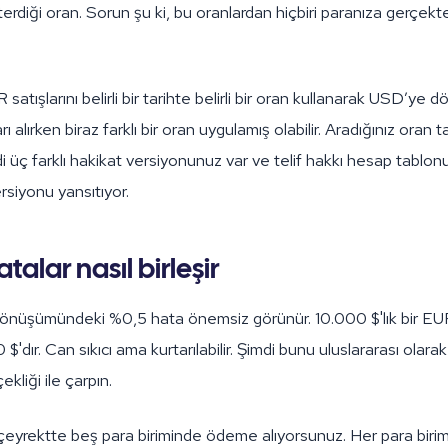
erdiği oran. Sorun şu ki, bu oranlardan hiçbiri paranıza gerçek
 satışlarını belirli bir tarihte belirli bir oran kullanarak USD’ye 
ı alırken biraz farklı bir oran uygulamış olabilir. Aradığınız oran
mdi üç farklı hakikat versiyonunuz var ve telif hakkı hesap tablo
rsiyonu yansıtıyor.
talar nasıl birleşir
 dönüşümündeki %0,5 hata önemsiz görünür. 10.000 $'lık bir 
$'dır. Can sıkıcı ama kurtarılabilir. Şimdi bunu uluslararası olarak 
kliği ile çarpın.
 çeyrektte beş para biriminde ödeme alıyorsunuz. Her para birim