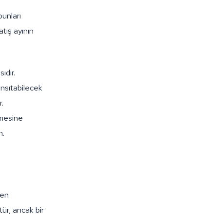
bunları
tış ayının
ıdır.
ansıtabilecek
.
emesine
n.
nen
tür, ancak bir