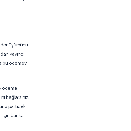
z dönüşümünü
zdan yayıncı
ra bu ödemeyi
0 $ ödeme
ini bağlarsınız.
unu partideki
i için banka