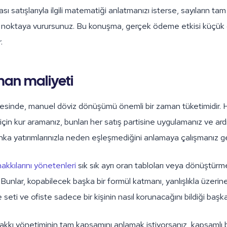
ası satışlarıyla ilgili matematiği anlatmanızı isterse, sayıların tam
r noktaya vurursunuz. Bu konuşma, gerçek ödeme etkisi küçük o
.
man maliyeti
ötesinde, manuel döviz dönüşümü önemli bir zaman tüketimidir
 için kur aramanız, bunları her satış partisine uygulamanız ve ar
nka yatırımlarınızla neden eşleşmediğini anlamaya çalışmanız ge
hakkılarını yönetenleri
sık sık ayrı oran tabloları veya dönüştür
. Bunlar, kopabilecek başka bir formül katmanı, yanlışlıkla üzerin
 seti ve ofiste sadece bir kişinin nasıl korunacağını bildiği başka
akkı yönetiminin tam kapsamını anlamak istiyorsanız, kapsamlı bi