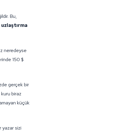
dir. Bu,
i
uzlaştırma
niz neredeyse
erinde 150 $
izde gerçek bir
kuru biraz
lanamayan küçük
r yazar sizi