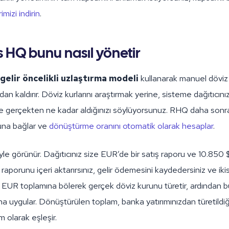
mizi indirin
.
s HQ bunu nasıl yönetir
gelir öncelikli uzlaştırma modeli
kullanarak manuel dövi
n kaldırır. Döviz kurlarını araştırmak yerine, sisteme dağıtıcını
de gerçekten ne kadar aldığınızı söylüyorsunuz. RHQ daha son
ubuna bağlar ve
dönüştürme oranını otomatik olarak hesaplar
.
yle görünür. Dağıtıcınız size EUR’de bir satış raporu ve 10.85
 raporunu içeri aktarırsınız, gelir ödemesini kaydedersiniz ve ikis
UR toplamına bölerek gerçek döviz kurunu türetir, ardından b
ına uygular. Dönüştürülen toplam, banka yatırımınızdan türetildiğ
am olarak eşleşir.