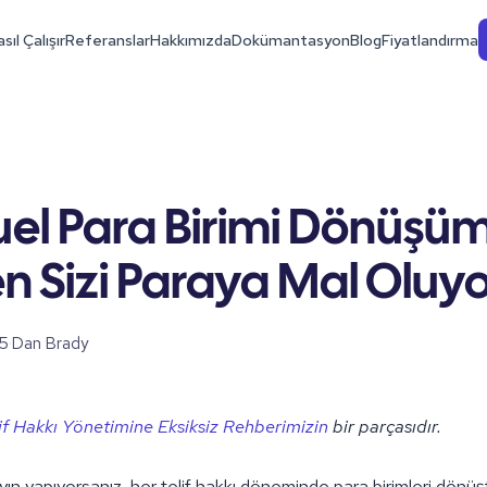
sıl Çalışır
Referanslar
Hakkımızda
Dokümantasyon
Blog
Fiyatlandırma
el Para Birimi Dönüşü
 Sizi Paraya Mal Oluyo
5
·
Dan Brady
if Hakkı Yönetimine Eksiksiz Rehberimizin
bir parçasıdır.
ayın yapıyorsanız, her telif hakkı döneminde para birimleri dön