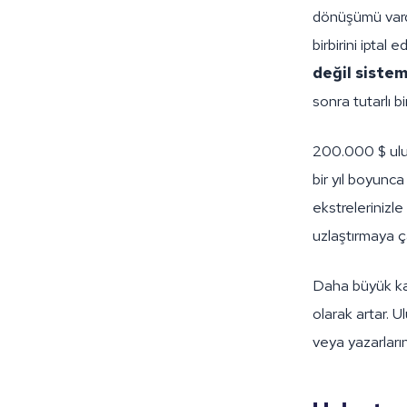
dönüşümü vardı
birbirini ipta
değil siste
sonra tutarlı bi
200.000 $ ulus
bir yıl boyunc
ekstrelerinizl
uzlaştırmaya ça
Daha büyük kata
olarak artar. 
veya yazarları