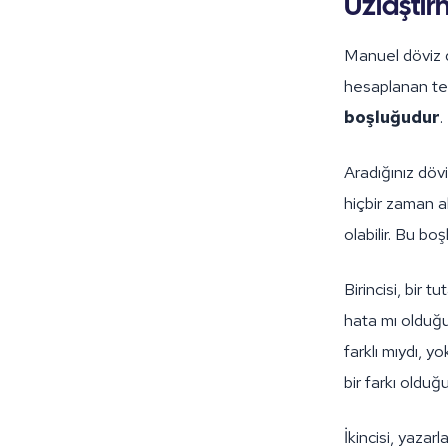
Uzlaştı
Manuel döviz d
hesaplanan teli
boşluğudur
.
Aradığınız döv
hiçbir zaman a
olabilir. Bu boş
Birincisi, bir 
hata mı olduğ
farklı mıydı, 
bir farkı oldu
İkincisi, yazarl