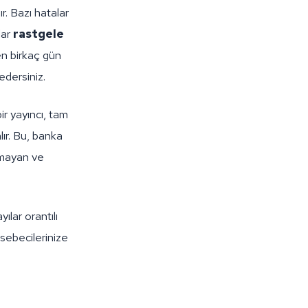
. Bazı hatalar
lar
rastgele
en birkaç gün
 edersiniz.
r yayıncı, tam
lır. Bu, banka
lmayan ve
ılar orantılı
sebecilerinize