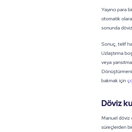
Yayıncı para bi
otomatik olarak
sonunda döviz 
Sonuç, telif h
Uzlaştırma boş
veya yansıtmay
Dönüştürmenin 
bakmak için
ço
Döviz ku
Manuel döviz d
süreçlerden bir