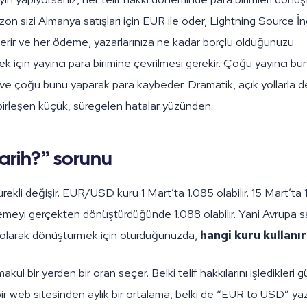
n sizi Almanya satışları için EUR ile öder, Lightning Source İngi
rir ve her ödeme, yazarlarınıza ne kadar borçlu olduğunuzu
k için yayıncı para birimine çevrilmesi gerekir. Çoğu yayıncı b
 ve çoğu bunu yaparak para kaybeder. Dramatik, açık yollarla d
irleşen küçük, süregelen hatalar yüzünden.
arih?” sorunu
ürekli değişir. EUR/USD kuru 1 Mart’ta 1.085 olabilir. 15 Mart’ta 1.
emeyi gerçekten dönüştürdüğünde 1.088 olabilir. Yani Avrupa sat
 olarak dönüştürmek için oturduğunuzda,
hangi kuru kullanır
kul bir yerden bir oran seçer. Belki telif hakkılarını işledikleri 
 bir web sitesinden aylık bir ortalama, belki de “EUR to USD” ya