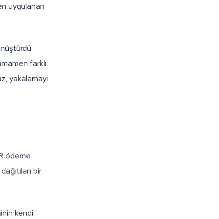
ten uygulanan
dönüştürdü.
 tamamen farklı
nuz, yakalamayı
EUR ödeme
dağıtılan bir
inin kendi