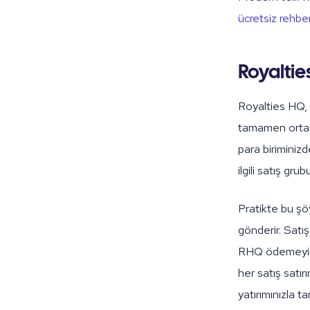
ücretsiz rehberi
Royaltie
Royalties HQ,
tamamen ortada
para biriminiz
ilgili satış gr
Pratikte bu şö
gönderir. Satış
RHQ ödemeyi E
her satış satır
yatırımınızla t