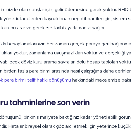
riminizde olan satışlar için, gelir ödemesine gerek yoktur. RHQ 
 yönetir. İadelerden kaynaklanan negatif partiler için, sistem sa
kurunu arar ve gerekirse tarihi ayarlamanızı sağlar.
akkı hesaplamalarınızın her zaman gerçek paraya geri bağlanmas
lukları yoktur, zamanlama uyuşmazlıkları yoktur ve gerçekliği y
abilecek döviz kuru arama sayfaları dolu hesap tabloları yoktur
birden fazla para birimi arasında nasıl çalıştığına daha derinl
k para birimli telif hakkı dönüşümü
hakkındaki makalemize bakı
ru tahminlerine son verin
önüşümü, birikmiş maliyete baktığınız kadar yönetilebilir görü
idir. Hatalar bireysel olarak göz ardı etmek için yeterince küçük