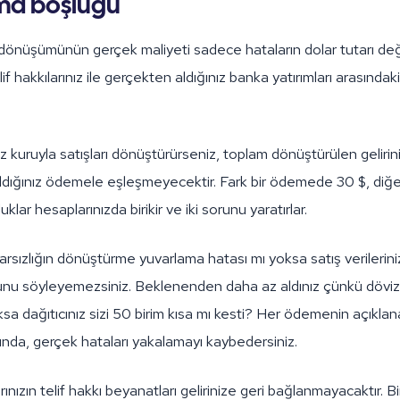
rma boşluğu
önüşümünün gerçek maliyeti sadece hataların dolar tutarı değil
f hakkılarınız ile gerçekten aldığınız banka yatırımları arasındak
iz kuruyla satışları dönüştürürseniz, toplam dönüştürülen geliri
ldığınız ödemele eşleşmeyecektir. Fark bir ödemede 30 $, diğ
luklar hesaplarınızda birikir ve iki sorunu yaratırlar.
tutarsızlığın dönüştürme yuvarlama hatası mı yoksa satış verilerin
unu söyleyemezsiniz. Beklenenden daha az aldınız çünkü döviz 
yoksa dağıtıcınız sizi 50 birim kısa mı kesti? Her ödemenin açık
ğunda, gerçek hataları yakalamayı kaybedersiniz.
arınızın telif hakkı beyanatları gelirinize geri bağlanmayacaktır. Bi