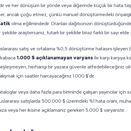
r ve her dönüşüm bir yönde veya diğerinde küçük bir hata taşır
l eder, ancak çoğu etmez, çünkü manuel dönüştürmedeki önyargı
matik
olma eğilimindedir. Oranları dağıtıcınızın dönüştürdüğünd
r şekilde araştırırsanız, tutarlı bir şekilde biraz farklı bir sayı elde
lararası satış ve ortalama %0,5 dönüştürme hatasını işleyen bi
a kabaca
1.000 $ açıklanamayan varyans
ile karşı karşıya ka
e eşleşmeyen, herhangi bir yazara güvenle atfedebileceğiniz o
lışmak için saatler harcayacağınız 1.000 $'dır.
loglar veya daha fazla para biriminde çalışan yayıncılar için say
Uluslararası satışlarda 500.000 $ üzerindeki %1 hata oranı, muha
nıza veya her ikisine açıklamanız gereken 5.000 $ varyanstır.