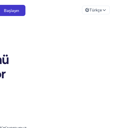
Başlayın
Türkçe
mü
r
üştürüyorsunuz