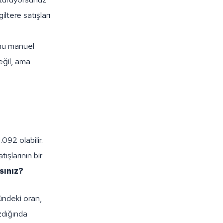
ltere satışları
unu manuel
eğil, ama
092 olabilir.
ışlarının bir
sınız?
gündeki oran,
zdığında