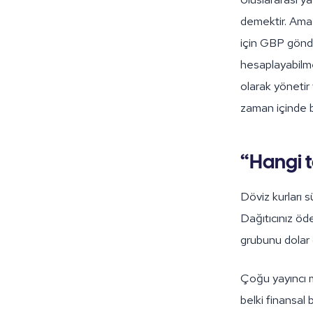
demektir. Amazo
için GBP gönde
hesaplayabilme
olarak yönetir
zaman içinde b
“Hangi t
Döviz kurları s
Dağıtıcınız öd
grubunu dolar
Çoğu yayıncı ma
belki finansal