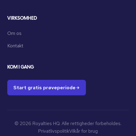
VIRKSOMHED
Om os
Kontakt
KOM I GANG
Start gratis prøveperiode
© 2026 Royalties HQ. Alle rettigheder forbeholdes.
Privatlivspolitik
Vilkår for brug