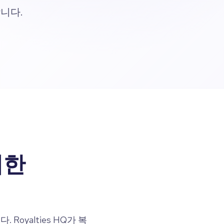
니다.
위한
oyalties HQ가 복