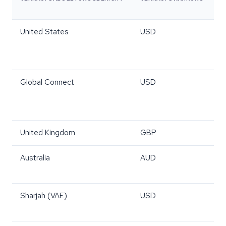
Z
United States
USD
U
Global Connect
USD
U
United Kingdom
GBP
P
Australia
AUD
P
Sharjah (VAE)
USD
P
R