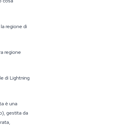
o cosa
la regione di
ra regione
le di Lightning
ta è una
), gestita da
rata,