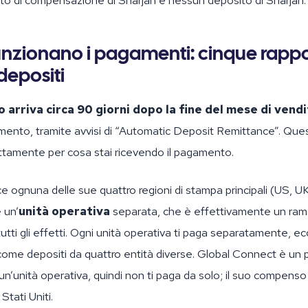
to di compensazione di Sharjah e nessun deposito di Sharjah.
nzionano i pagamenti: cinque rappor
depositi
 arriva circa 90 giorni dopo la fine del mese di vend
mento, tramite avvisi di “Automatic Deposit Remittance”. Questi
tamente per cosa stai ricevendo il pagamento.
e ognuna delle sue quattro regioni di stampa principali (US, UK
 un’
unità operativa
separata, che è effettivamente un ra
 tutti gli effetti. Ogni unità operativa ti paga separatamente, ec
 come depositi da quattro entità diverse. Global Connect è u
un’unità operativa, quindi non ti paga da solo; il suo compenso 
Stati Uniti.