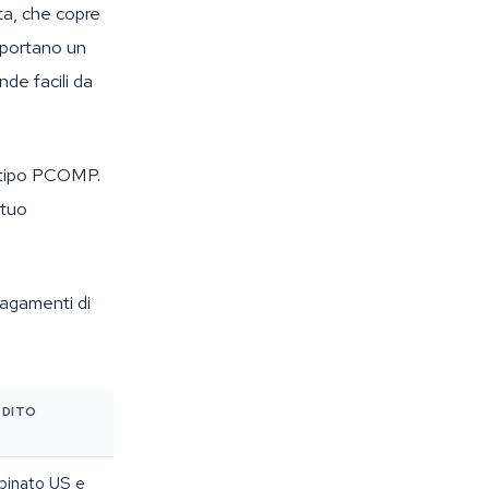
ta, che copre
 portano un
de facili da
il tipo PCOMP.
 tuo
pagamenti di
DDITO
binato US e