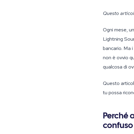
Questo articol
Ogni mese, una 
Lightning Sou
bancario. Ma i
non è ovvio qu
qualcosa di o
Questo articol
tu possa riconc
Perché 
confus