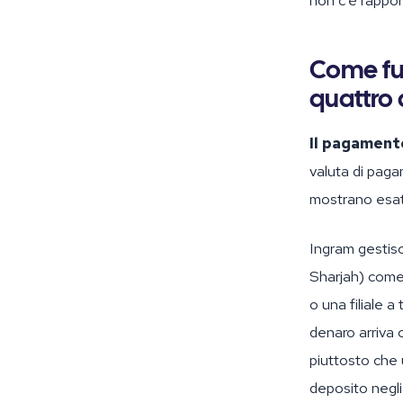
non c’è rappor
Come fu
quattro 
Il pagamento
valuta di paga
mostrano esat
Ingram gestisc
Sharjah) come
o una filiale a
denaro arriva
piuttosto che 
deposito negli 