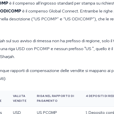
OMP
è il compenso all’ingrosso standard per stampa su richies
ODICOMP
è il compenso Global Connect. Entrambe le righe
" nella descrizione (“US PCOMP” e “US ODICOMP”), che le ren
rjah sul suo avviso di rimessa non ha prefisso di regione, solo 
 una riga USD con PCOMP e nessun prefisso "US ", quello è il
Sharjah.
inque rapporti di compensazione delle vendite si mappano ai 
ti):
VALUTA
RIGA NEL RAPPORTO DI
4 DEPOSITI DI RE
E
VENDITE
PAGAMENTO
es
USD
US PCOMP
1. Deposito com