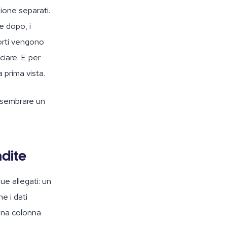
ione separati.
e dopo, i
porti vengono
ciare. E per
a prima vista.
ò sembrare un
ndite
ue allegati: un
e i dati
 una colonna