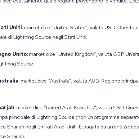
ti dice esattamente quale regione provengono le vendite. Ecc
ati Uniti
: market dice “United States”, valuta USD. Questa è 
le di Lightning Source negli Stati Uniti.
egno Unito
: market dice “United Kingdom”, valuta GBP. Un’alt
ightning Source.
stralia
: market dice “Australia”, valuta AUD. Regione principa
arjah
: market dice “United Arab Emirates”, valuta USD. Ques
mpa principale di Lightning Source (non un programma separato
ce Sharjah negli Emirati Arabi Uniti. È pagata da un’entità sepa
ce Sharjah.