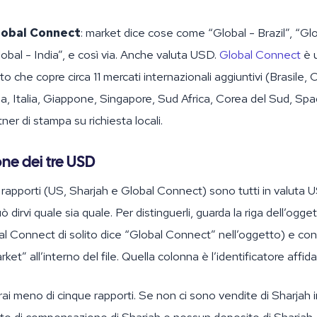
lobal Connect
: market dice cose come “Global - Brazil”, “Glo
bal - India”, e così via. Anche valuta USD.
Global Connect
è 
 che copre circa 11 mercati internazionali aggiuntivi (Brasile, C
a, Italia, Giappone, Singapore, Sud Africa, Corea del Sud, Spag
ner di stampa su richiesta locali.
one dei tre USD
 rapporti (US, Sharjah e Global Connect) sono tutti in valuta 
 dirvi quale sia quale. Per distinguerli, guarda la riga dell’oggett
l Connect di solito dice “Global Connect” nell’oggetto) e con
ket” all’interno del file. Quella colonna è l’identificatore affida
rai meno di cinque rapporti. Se non ci sono vendite di Sharjah 