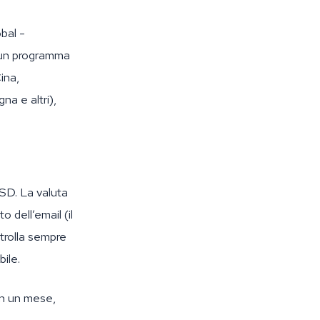
bal -
un programma
ina,
na e altri),
USD. La valuta
o dell’email (il
trolla sempre
bile.
in un mese,