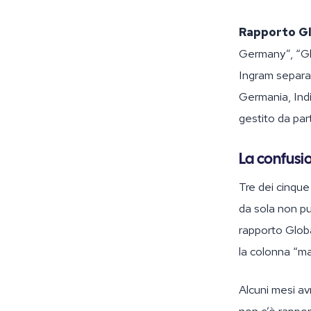
Rapporto G
Germany”, “Glo
Ingram separato
Germania, Indi
gestito da part
La confusi
Tre dei cinque
da sola non può
rapporto Globa
la colonna “mar
Alcuni mesi av