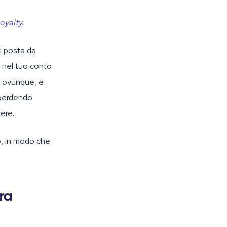
oyalty
.
di posta da
 nel tuo conto
e ovunque, e
 perdendo
ere.
o, in modo che
ra