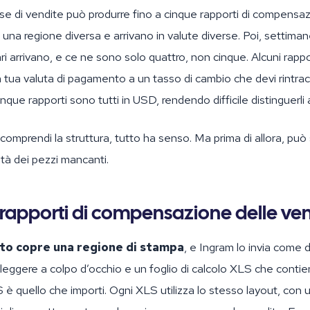
e di vendite può produrre fino a cinque rapporti di compensaz
na regione diversa e arrivano in valute diverse. Poi, settiman
ri arrivano, e ce ne sono solo quattro, non cinque. Alcuni rap
la tua valuta di pagamento a un tasso di cambio che devi rintrac
 cinque rapporti sono tutti in USD, rendendo difficile distinguerli 
comprendi la struttura, tutto ha senso. Ma prima di allora, pu
tà dei pezzi mancanti.
 rapporti di compensazione delle ve
to copre una regione di stampa
, e Ingram lo invia come d
eggere a colpo d’occhio e un foglio di calcolo XLS che contien
LS è quello che importi. Ogni XLS utilizza lo stesso layout, con