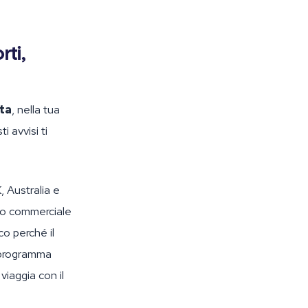
ti,
ita
, nella tua
 avvisi ti
, Australia e
mo commerciale
co perché il
n programma
viaggia con il