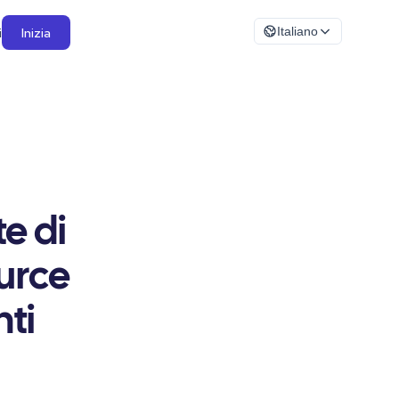
i
Inizia
Italiano
e di
urce
ti