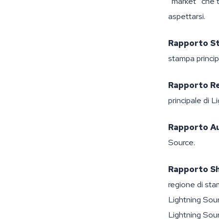
“market” che 
aspettarsi.
Rapporto St
stampa principa
Rapporto R
principale di L
Rapporto Au
Source.
Rapporto Sh
regione di sta
Lightning Sour
Lightning Sour