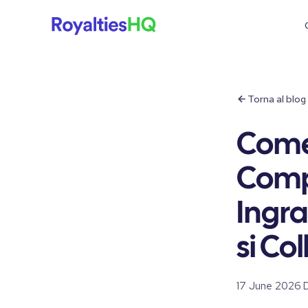
Torna al blog
Come 
Comp
Ingra
si Co
17 June 2026
·