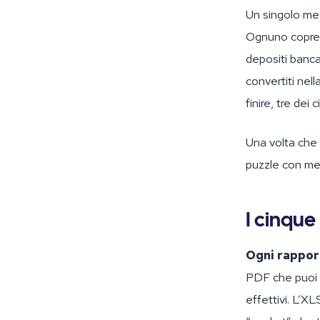
Un singolo mes
Ognuno copre u
depositi banca
convertiti nel
finire, tre dei
Una volta che 
puzzle con me
I cinque
Ogni rappor
PDF che puoi l
effettivi. L’X