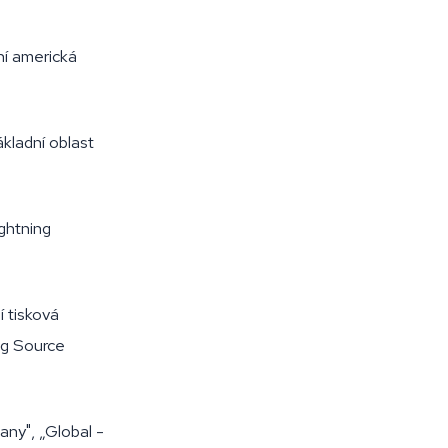
ní americká
ákladní oblast
ightning
í tisková
ng Source
many", „Global -