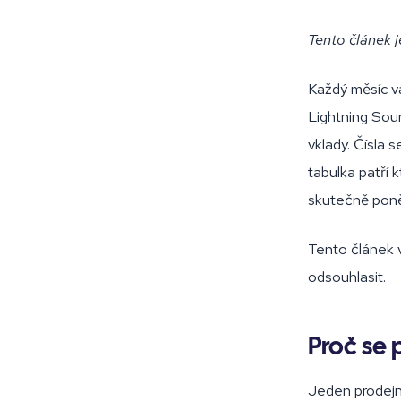
Tento článek 
Každý měsíc v
Lightning Sou
vklady. Čísla 
tabulka patří 
skutečně poně
Tento článek v
odsouhlasit.
Proč se 
Jeden prodejn