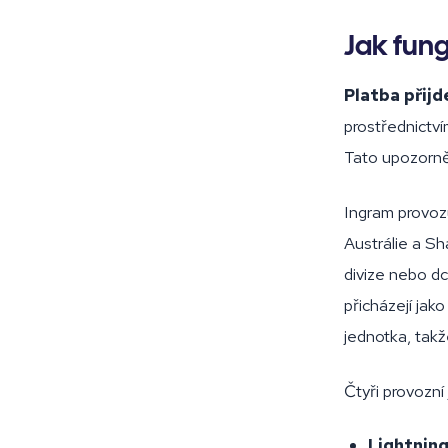
Jak fung
Platba přijd
prostřednictv
Tato upozorně
Ingram provozu
Austrálie a S
divize nebo dc
přicházejí jak
jednotka, tak
Čtyři provozní 
Lightnin