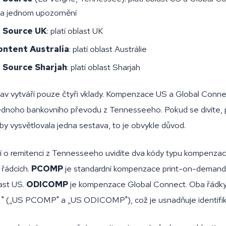
a jednom upozornění
g Source UK
: platí oblast UK
ontent Australia
: platí oblast Austrálie
 Source Sharjah
: platí oblast Sharjah
tav vytváří pouze čtyři vklady. Kompenzace US a Global Conne
ednoho bankovního převodu z Tennesseeho. Pokud se divíte, p
 by vysvětlovala jedna sestava, to je obvykle důvod.
 o remitenci z Tennesseeho uvidíte dva kódy typu kompenza
řádcích.
PCOMP
je standardní kompenzace print-on-demand 
last US.
ODICOMP
je kompenzace Global Connect. Oba řádky 
" („US PCOMP" a „US ODICOMP"), což je usnadňuje identifik