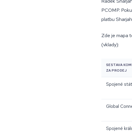
Řádek Sharjah
PCOMP. Pokud 
platbu Sharjah
Zde je mapa t
(vklady):
SESTAVA KO
ZA PRODEJ
Spojené stá
Global Conn
Spojené král