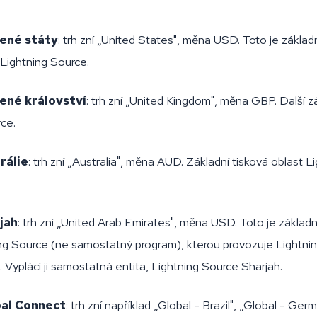
ené státy
: trh zní „United States", měna USD. Toto je základ
 Lightning Source.
ené království
: trh zní „United Kingdom", měna GBP. Další z
ce.
rálie
: trh zní „Australia", měna AUD. Základní tisková oblast L
jah
: trh zní „United Arab Emirates", měna USD. Toto je základn
ing Source (ne samostatný program), kterou provozuje Lightni
 Vyplácí ji samostatná entita, Lightning Source Sharjah.
al Connect
: trh zní například „Global - Brazil", „Global - Ger