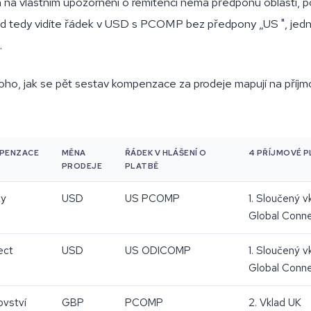
 na vlastním upozornění o remitenci nemá předponu oblasti, 
tedy vidíte řádek v USD s PCOMP bez předpony „US ", jedná
.
oho, jak se pět sestav kompenzace za prodeje mapují na příjm
MPENZACE
MĚNA
ŘÁDEK V HLÁŠENÍ O
4 PŘÍJMOVÉ 
PRODEJE
PLATBĚ
ty
USD
US PCOMP
1. Sloučený v
Global Conn
ect
USD
US ODICOMP
1. Sloučený v
Global Conn
ovství
GBP
PCOMP
2. Vklad UK