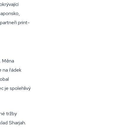
krývající
 Japonsko,
partneři print-
D. Měna
se na řádek
obal
c je spolehlivý
né tržby
lad Sharjah.