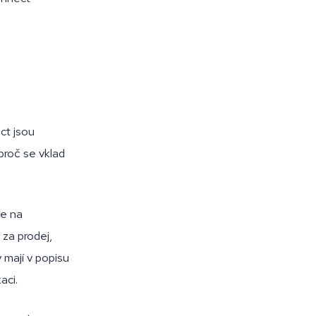
ct jsou
roč se vklad
ce na
za prodej,
mají v popisu
aci.