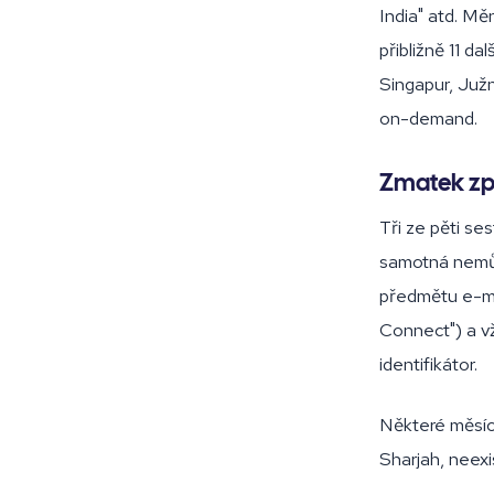
India" atd. M
přibližně 11 da
Singapur, Južní
on-demand.
Zmatek z
Tři ze pěti s
samotná nemůže
předmětu e-ma
Connect") a vž
identifikátor.
Některé měsíc
Sharjah, neex