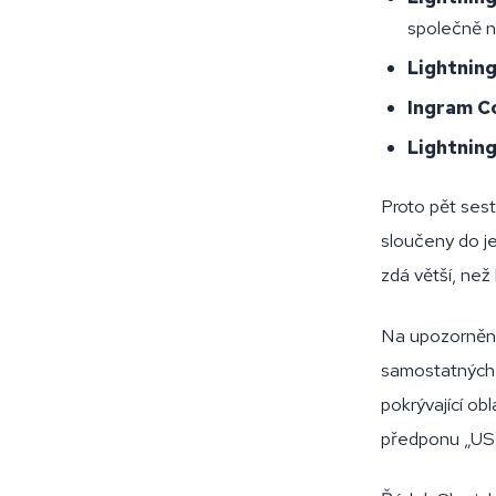
společně n
Lightnin
Ingram C
Lightning
Proto pět ses
sloučeny do j
zdá větší, než
Na upozornění
samostatných 
pokrývající ob
předponu „US 