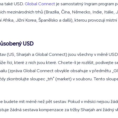
ěna také USD.
Global Connect
je samostatný Ingram program po
lších mezinárodních trhů (Brazília, Čína, Německo, Indie, Itálie,
 Afrika, Jižní Korea, Španělsko a další), kterou provozují místní 
působený USD
estav (US, Sharjah a Global Connect) jsou všechny v měně US
 říci, které z nich jsou které. Chcete-li je rozlišit, podívejte 
ilu (zpráva Global Connect obvykle obsahuje v předmětu „Gl
dy zkontrolujte sloupec „trh" (market) v souboru. Tento sloupe
e budete mít méně než pět sestav. Pokud v měsíci nejsou žád
istuje žádná sestava kompenzace za tržby Sharjah ani žádný vk