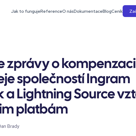
Jak to funguje
Reference
O nás
Dokumentace
Blog
Ceník
Zač
se zprávy o kompenzaci
je společností Ingram
 a Lightning Source vzt
šim platbám
Dan Brady