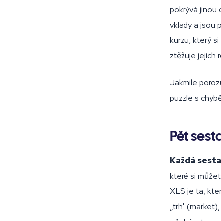
pokrývá jinou 
vklady a jsou 
kurzu, který s
ztěžuje jejich 
Jakmile porozu
puzzle s chyběj
Pět ses
Každá sesta
které si můžet
XLS je ta, kt
„trh" (market)