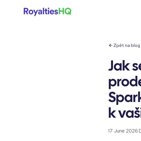
Zpět na blog
Jak 
prode
Spark
k va
17 June 2026
·