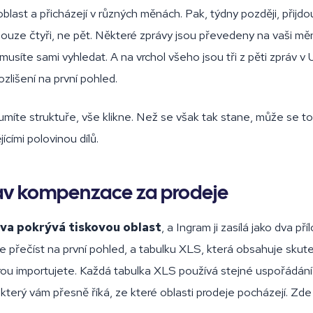
oblast a přicházejí v různých měnách. Pak, týdny později, přijd
pouze čtyři, ne pět. Některé zprávy jsou převedeny na vaši mě
i musíte sami vyhledat. A na vrchol všeho jsou tři z pěti zpráv v
rozlišení na první pohled.
míte struktuře, vše klikne. Než se však tak stane, může se to 
ícími polovinou dílů.
tav kompenzace za prodeje
va pokrývá tiskovou oblast
, a Ingram ji zasílá jako dva př
e přečíst na první pohled, a tabulku XLS, která obsahuje skut
erou importujete. Každá tabulka XLS používá stejné uspořádán
, který vám přesně říká, ze které oblasti prodeje pocházejí. Zde