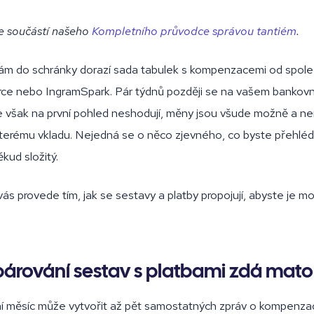
je součástí našeho
Kompletního průvodce správou tantiém
.
ám do schránky dorazí sada tabulek s kompenzacemi od spole
rce nebo IngramSpark. Pár týdnů později se na vašem bankovn
se však na první pohled neshodují, měny jsou všude možně a nen
kterému vkladu. Nejedná se o něco zjevného, co byste přehlédl
kud složitý.
ás provede tím, jak se sestavy a platby propojují, abyste je moh
párování sestav s platbami zdá mat
í měsíc může vytvořit až pět samostatných zpráv o kompenzac