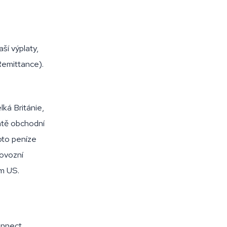
aší výplaty,
Remittance).
ká Británie,
tatě obchodní
oto peníze
rovozní
m US.
onnect