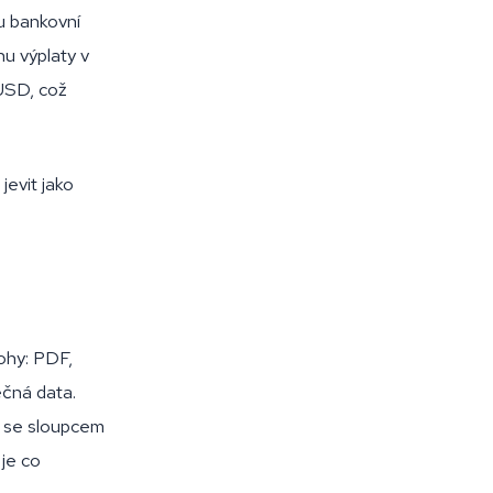
ou bankovní
nu výplaty v
 USD, což
jevit jako
ílohy: PDF,
ečná data.
í se sloupcem
 je co