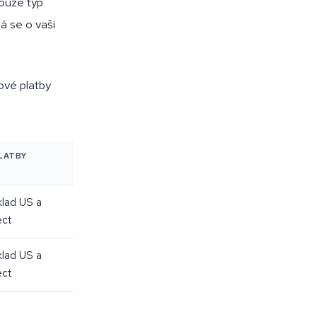
pouze typ
 se o vaši
ové platby
PLATBY
klad US a
ect
klad US a
ect