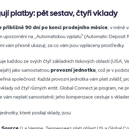
ují platby: pět sestav, čtyři vklady
e přibližně 90 dní po konci prodejního měsíce
, v měně v
ím upozornění na „Automatickou výplatu" (Automatic Deposit 
ní vám přesně ukazují, za co vám jsou vypláceny prostředky.
je každou ze svých čtyř základních tiskových oblastí (USA, Vel
harjah) jako samostatnou
provozní jednotku
, což je v pods
eřiná společnost. Každá provozní jednotka vám platí zvlášť, pr
o vklady od čtyř různých entit. Global Connect je program, ne p
že vám neplatí samostatně; jeho kompenzace cestuje s vklade
jednotky, které posílají vklady, jsou:
g Source
(La Vergne, Tennessee): platí oblast US a Global C