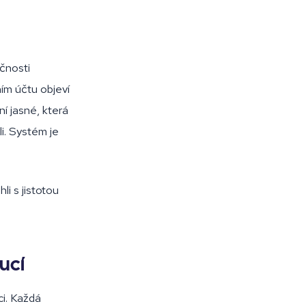
čnosti
ím účtu objeví
í jasné, která
i. Systém je
li s jistotou
oucí
i. Každá