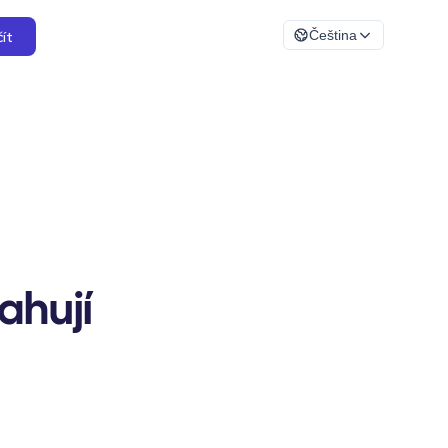
ít
Čeština
ahují