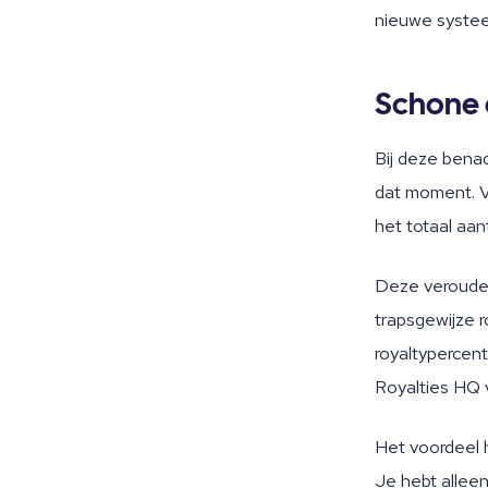
nieuwe systee
Schone
Bij deze bena
dat moment. Vo
het totaal aan
Deze verouderd
trapsgewijze r
royaltypercen
Royalties HQ 
Het voordeel 
Je hebt allee