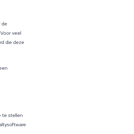
r de
 Voor veel
urd die deze
geen
 te stellen
yaltysoftware