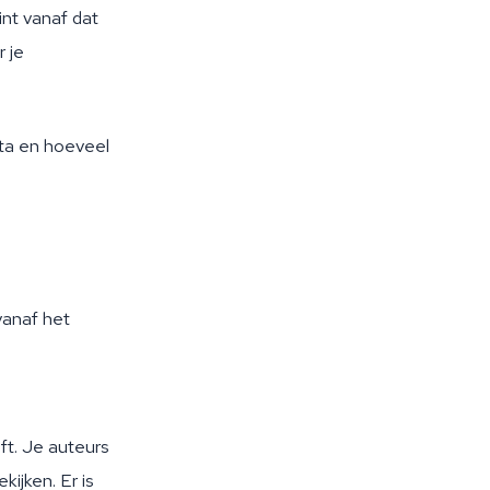
int vanaf dat
 je
ata en hoeveel
vanaf het
ift. Je auteurs
ijken. Er is