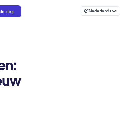
de slag
Nederlands
en:
ieuw