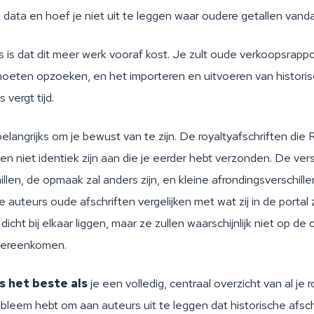
 data en hoef je niet uit te leggen waar oudere getallen van
 is dat dit meer werk vooraf kost. Je zult oude verkoopsrappo
 moeten opzoeken, en het importeren en uitvoeren van histori
 vergt tijd.
 belangrijks om je bewust van te zijn. De royaltyafschriften die
len niet identiek zijn aan die je eerder hebt verzonden. De ve
llen, de opmaak zal anders zijn, en kleine afrondingsverschill
je auteurs oude afschriften vergelijken met wat zij in de portal
dicht bij elkaar liggen, maar ze zullen waarschijnlijk niet op de 
vereenkomen.
s het beste als
je een volledig, centraal overzicht van al je r
bleem hebt om aan auteurs uit te leggen dat historische afsch