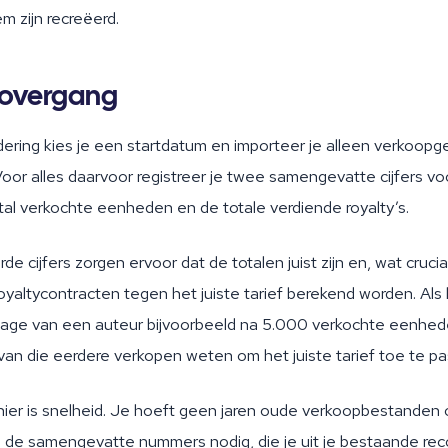
m zijn recreëerd.
 overgang
dering kies je een startdatum en importeer je alleen verkoop
or alles daarvoor registreer je twee samengevatte cijfers voo
tal verkochte eenheden en de totale verdiende royalty’s.
e cijfers zorgen ervoor dat de totalen juist zijn en, wat cruciaa
oyaltycontracten tegen het juiste tarief berekend worden. Als
tage van een auteur bijvoorbeeld na 5.000 verkochte eenhede
van die eerdere verkopen weten om het juiste tarief toe te pa
hier is snelheid. Je hoeft geen jaren oude verkoopbestanden 
n de samengevatte nummers nodig, die je uit je bestaande rec