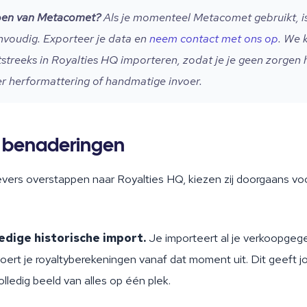
pen van Metacomet?
Als je momenteel Metacomet gebruikt, i
nvoudig. Exporteer je data en
neem contact met ons op
. We 
streeks in Royalties HQ importeren, zodat je je geen zorgen 
r herformattering of handmatige invoer.
 benaderingen
vers overstappen naar Royalties HQ, kiezen zij doorgaans vo
ledige historische import.
Je importeert al je verkoopgeg
oert je royaltyberekeningen vanaf dat moment uit. Dit geeft j
lledig beeld van alles op één plek.