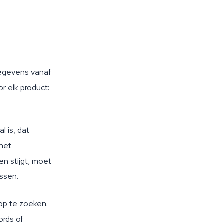
gegevens vanaf
r elk product:
l is, dat
 het
n stijgt, moet
ssen.
op te zoeken.
ords of