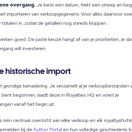
hone overgang.
Je kiest een datum, trekt een streep en beg
t importeren van verkoopgegevens. Voor alles daarvoor voer
totalen in, zodat de getallen nog steeds kloppen.
erken goed. De juiste keuze hangt af van je prioriteiten, je d
vergang wilt investeren.
e historische import
st grondige benadering. Je verzamelt al je verkoopbestanden 
 bent begonnen, laadt deze in Royalties HQ en voert je
ingen vanaf het begin uit.
is één centraal overzicht van elke verkoop en elk royaltyafschr
anmelden bij de
Author Portal
en hun volledige geschiedenis bek