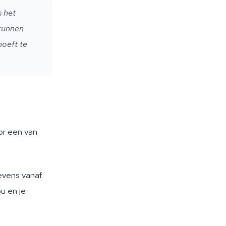
s het
kunnen
hoeft te
or een van
evens vanaf
ou en je