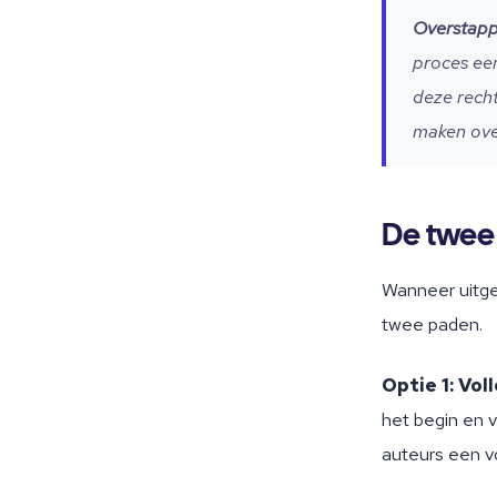
Overstap
proces ee
deze recht
maken ove
De twee
Wanneer uitge
twee paden.
Optie 1: Vol
het begin en v
auteurs een vo