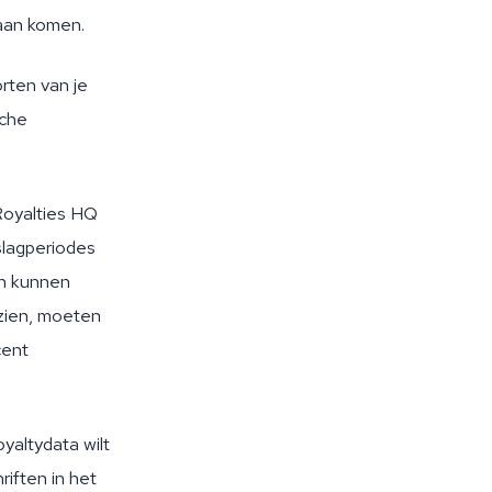
daan komen.
rten van je
sche
 Royalties HQ
rslagperiodes
en kunnen
 zien, moeten
cent
oyaltydata wilt
riften in het