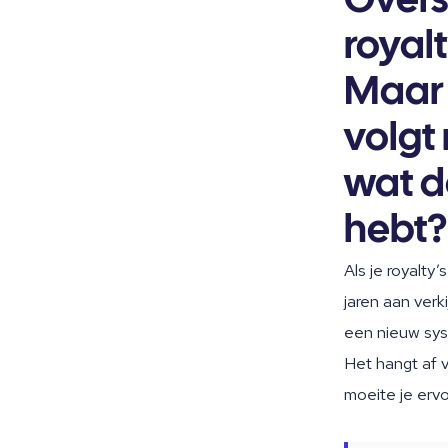
Overs
royalt
Maar 
volgt
wat do
hebt
Als je royalty
jaren aan verk
een nieuw syst
Het hangt af v
moeite je ervo