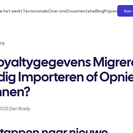
e het werkt
Testimonials
Over ons
Documentatie
Blog
Prijzen
Aan 
log
oyaltygegevens Migrer
dig Importeren of Opn
nnen?
2025
·
Dan Brady