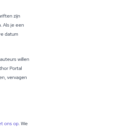
iften zijn
. Als je een
uwe datum
auteurs willen
thor Portal
ren, vervagen
t ons op
. We