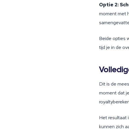
Optie 2: Sc
moment met he
samengevatte 
Beide opties w
tijd je in de o
Volledig
Dit is de mee
moment dat je
royaltybereken
Het resultaat 
kunnen zich a