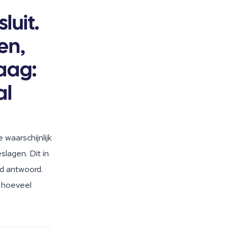
luit.
en,
raag:
al
 waarschijnlijk
slagen. Dit in
ed antwoord.
n hoeveel